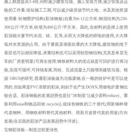
施工精度提高3-4倍,同时减少建筑垃圾。施工安装方便,减少安装及运
输的工作量,缩短施工工期,可以减少碳排放节约土地、水及其他资源
使用量:轻钢围护结构(彩涂钢板)自重为6-12公方米,钢混结构为250-
300公斤/平方米,砖墙为400公斤/平方米。因此,在材料的选择上使用
彩涂能大量节约水泥、砖、瓦等,从而大大降低对耕地的使用,大大降
低对水资源的占用。由于量面及墙面自重的大大降低,建筑物的地下
基层也可以相应降低,承重结构也可以采用轻型钢结构(尤其是单层无
车的厂房更明显}可再生使用;钢铁材料大的优点就是可回炉进行再冶
炼,实现可循环,可持续发展,而砖、瓦或混凝土只能增添建筑垃圾。根
据 ORUS的研究,普通彩涂板做为冶炼废钢,在一般的转炉中是可以使
用的,但如果是PVC溶胶的彩涂,则由于会产生DOXN,用做电炉废钢比
较合适。彩涂钢板的发展趋势也是往“3R制造”[(减少原料reduce)、重
新利用euse和物品回收 recycle)],或绿色钢铁的三个替代(用新钢种替
代老钢种、用钢铁材料替代其他材料、用新月途替代老的用途)方向
发展(在后面的彩涂产品发展趋势中洋述}。
宝钢彩涂板—制造过程更绿色