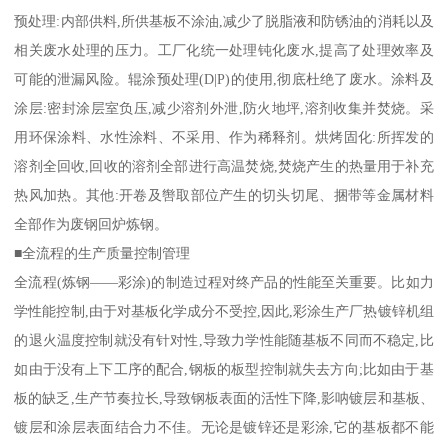
预处理:内部供料,所供基板不涂油,减少了脱脂液和防锈油的消耗以及
相关废水处理的压力。工厂化统一处理钝化废水,提高了处理效率及
可能的泄漏风险。辊涂预处理(D|P)的使用,彻底杜绝了废水。涂料及
涂层:密封涂层室负压,减少溶剂外泄,防火地坪,溶剂收集并焚烧。采
用环保涂料、水性涂料、不采用、作为稀释剂。烘烤固化:所挥发的
溶剂全回收,回收的溶剂全部进行高温焚烧,焚烧产生的热量用于补充
热风加热。其他:开卷及辔取部位产生的切头切尾、捆带等金属材料
全部作为废钢回炉炼钢。
■全流程的生产质量控制管理
全流程(炼钢——彩涂)的制造过程对终产品的性能至关重要。比如力
学性能控制,由于对基板化学成分不受控,因此,彩涂生产厂热镀锌机组
的退火温度控制就没有针对性,导致力学性能随基板不同而不稳定,比
如由于没有上下工序的配合,钢板的板型控制就失去方向;比如由于基
板的缺乏,生产节奏拉长,导致钢板表面的活性下降,影呐镀层和基板、
镀层和涂层表面结合力不佳。无论是镀锌还是彩涂,它的基板都不能