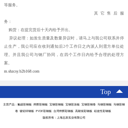
等服务。
其它售后服
务：
购货：在提完货后十天内给予开出。
异议处理：如发生质量及数量异议时，请马上与我公司联系并停
止生产，我公司应在收到通知后2个工作日之内派人到需方单位处
理。并且我公司与钢厂协同，在四个工作日内给予合理的处理方
案。
m.shzcsy.b2b168.com
Top
主营产品：氟碳彩钢板 烨辉彩钢板 宝钢彩钢板 宝钢彩涂板 宝钢彩钢卷 马钢彩钢板 马钢彩钢
卷 镀铝锌钢板 PVDF彩钢板 台湾烨辉彩钢板 高耐候彩钢板 硅改性彩钢板
版权所有：上海志辰实业有限公司