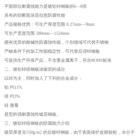
平面部位耐腐蚀能力是镀铝锌钢板的6—8倍
具有的切断面涂层自愈防腐性能
产品规格优势：可生产厚度范围 0.27mm---9mm
可生产宽度范围 580mm---1524mm
拥有优异的耐碱性防腐蚀性能，个别领域可代替不锈钢
严峻条件下的加工性能稳定性，可代替后浸锌钢板
可提供生产环保产品，不含重金属离子，符合ROHS标准
二、镀铝锌镁钢板涂镀层的成分
以锌为主，同时加入了下列的合金成分：
铝 约11%
镁 约3%
硅 微量
是型的强耐腐蚀性镀层钢板。
三、镀铝锌镁钢板的防腐能力介绍
镀层厚度在550g/m2 的后镀锌钢板，由于表面保护皮膜较粗，水分子