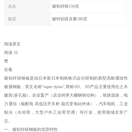
品名
镀铝锌镁150克
镀层
镀锌铝镁含量180克
阅读原文
阅读 16
赞
在看
镀铝锌镁钢板是由日本新日本制铁株式会社研制的新型高耐腐蚀性
镀膜钢板，英文名称“super dyma”,简称SD。 SD产品主要使用在土木
建筑(多孔板)，农业畜产（农业饲养大棚钢铁结构），铁路道路，电
力通信（输配电 高低压开关柜 箱式变电站外体），汽车电机，工业
制冷（冷却塔，大型户外工业用空调）等行业，使用领域非常广
泛。
一、镀铝锌镁钢板的优异特性