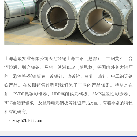
上海志辰实业有限公司长期经销上海宝钢（总部）、宝钢黄石、台
湾烨辉、联合铁钢、马钢、澳洲BHP（博思格）等国内外各大钢厂
的：彩涂卷-彩钢板卷、镀铝锌、热镀锌、冷轧、热轧、电工钢等钢
铁产品。在长期销售过程积我们累了丰厚的产品知识。特别是在
如：PVDF氟碳彩钢卷、HDP高耐候彩钢板、SMP硅改性彩涂卷、
HPC自洁彩钢板，及抗静电彩钢板等涂镀产品方面，有着非常的特长
和深刻研究。
m.shzcsy.b2b168.com