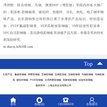
湾烨辉、联合铁钢、马钢、澳洲BHP（博思格）等国内外各大钢厂
的：彩涂卷-彩钢板卷、镀铝锌、热镀锌、冷轧、热轧、电工钢等钢
铁产品。在长期销售过程积我们累了丰厚的产品知识。特别是在
如：PVDF氟碳彩钢卷、HDP高耐候彩钢板、SMP硅改性彩涂卷、
HPC自洁彩钢板，及抗静电彩钢板等涂镀产品方面，有着非常的特长
和深刻研究。
m.shzcsy.b2b168.com
Top
主营产品：氟碳彩钢板 烨辉彩钢板 宝钢彩钢板 宝钢彩涂板 宝钢彩钢卷 马钢彩钢板 马钢彩钢
卷 镀铝锌钢板 PVDF彩钢板 台湾烨辉彩钢板 高耐候彩钢板 硅改性彩钢板
版权所有：上海志辰实业有限公司
首页
在线QQ
13816960458
在线留言