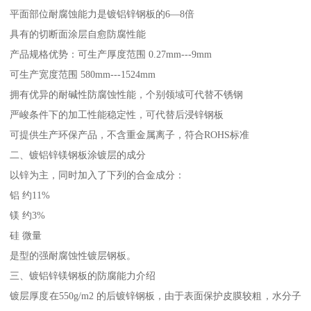
平面部位耐腐蚀能力是镀铝锌钢板的6—8倍
具有的切断面涂层自愈防腐性能
产品规格优势：可生产厚度范围 0.27mm---9mm
可生产宽度范围 580mm---1524mm
拥有优异的耐碱性防腐蚀性能，个别领域可代替不锈钢
严峻条件下的加工性能稳定性，可代替后浸锌钢板
可提供生产环保产品，不含重金属离子，符合ROHS标准
二、镀铝锌镁钢板涂镀层的成分
以锌为主，同时加入了下列的合金成分：
铝 约11%
镁 约3%
硅 微量
是型的强耐腐蚀性镀层钢板。
三、镀铝锌镁钢板的防腐能力介绍
镀层厚度在550g/m2 的后镀锌钢板，由于表面保护皮膜较粗，水分子