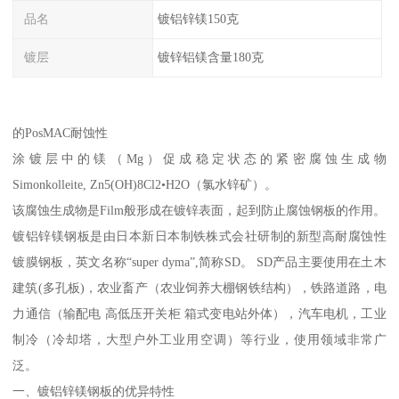
品名
镀铝锌镁150克
镀层
镀锌铝镁含量180克
的PosMAC耐蚀性
涂镀层中的镁（Mg）促成稳定状态的紧密腐蚀生成物
Simonkolleite, Zn5(OH)8Cl2•H2O（氯水锌矿）。
该腐蚀生成物是Film般形成在镀锌表面，起到防止腐蚀钢板的作用。
镀铝锌镁钢板是由日本新日本制铁株式会社研制的新型高耐腐蚀性
镀膜钢板，英文名称“super dyma”,简称SD。 SD产品主要使用在土木
建筑(多孔板)，农业畜产（农业饲养大棚钢铁结构），铁路道路，电
力通信（输配电 高低压开关柜 箱式变电站外体），汽车电机，工业
制冷（冷却塔，大型户外工业用空调）等行业，使用领域非常广
泛。
一、镀铝锌镁钢板的优异特性