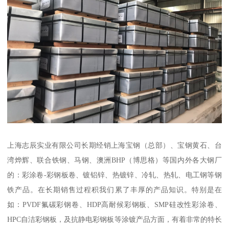
上海志辰实业有限公司长期经销上海宝钢（总部）、宝钢黄石、台
湾烨辉、联合铁钢、马钢、澳洲BHP（博思格）等国内外各大钢厂
的：彩涂卷-彩钢板卷、镀铝锌、热镀锌、冷轧、热轧、电工钢等钢
铁产品。在长期销售过程积我们累了丰厚的产品知识。特别是在
如：PVDF氟碳彩钢卷、HDP高耐候彩钢板、SMP硅改性彩涂卷、
HPC自洁彩钢板，及抗静电彩钢板等涂镀产品方面，有着非常的特长