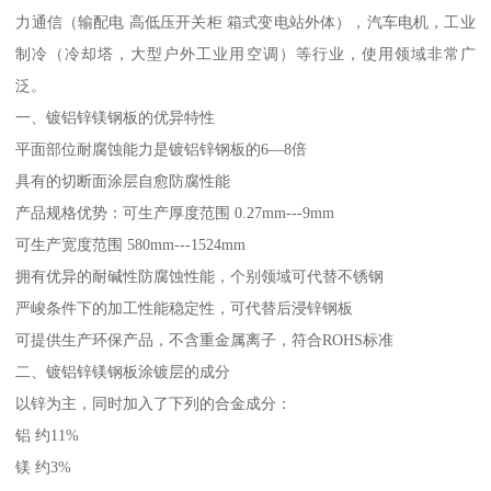
力通信（输配电 高低压开关柜 箱式变电站外体），汽车电机，工业
制冷（冷却塔，大型户外工业用空调）等行业，使用领域非常广
泛。
一、镀铝锌镁钢板的优异特性
平面部位耐腐蚀能力是镀铝锌钢板的6—8倍
具有的切断面涂层自愈防腐性能
产品规格优势：可生产厚度范围 0.27mm---9mm
可生产宽度范围 580mm---1524mm
拥有优异的耐碱性防腐蚀性能，个别领域可代替不锈钢
严峻条件下的加工性能稳定性，可代替后浸锌钢板
可提供生产环保产品，不含重金属离子，符合ROHS标准
二、镀铝锌镁钢板涂镀层的成分
以锌为主，同时加入了下列的合金成分：
铝 约11%
镁 约3%