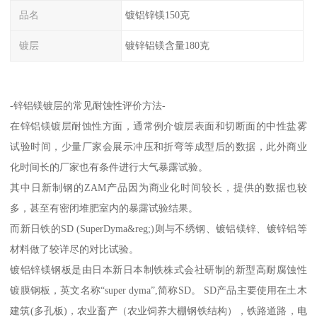
品名
镀铝锌镁150克
镀层
镀锌铝镁含量180克
-锌铝镁镀层的常见耐蚀性评价方法-
在锌铝镁镀层耐蚀性方面，通常例介镀层表面和切断面的中性盐雾
试验时间，少量厂家会展示冲压和折弯等成型后的数据，此外商业
化时间长的厂家也有条件进行大气暴露试验。
其中日新制钢的ZAM产品因为商业化时间较长，提供的数据也较
多，甚至有密闭堆肥室内的暴露试验结果。
而新日铁的SD (SuperDyma&reg;)则与不绣钢、镀铝镁锌、镀锌铝等
材料做了较详尽的对比试验。
镀铝锌镁钢板是由日本新日本制铁株式会社研制的新型高耐腐蚀性
镀膜钢板，英文名称“super dyma”,简称SD。 SD产品主要使用在土木
建筑(多孔板)，农业畜产（农业饲养大棚钢铁结构），铁路道路，电