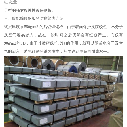
硅 微量
是型的强耐腐蚀性镀层钢板。
三、镀铝锌镁钢板的防腐能力介绍
镀层厚度在550g/m2 的后镀锌钢板，由于表面保护皮膜较粗，水分子
及空气容易渗入，故在一段时间之后仍然会有红锈产生。而仅有
90g/m2的SD，由于其致密保护皮膜的作用，就可以阻断水分子及空
气的渗入，避免红锈的继续发生，从而达到更高的耐腐水平。