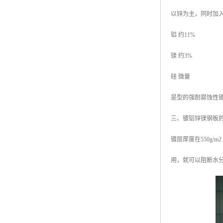
以锌为主，同时加
铝 约11%
镁 约3%
硅 微量
是型的强耐腐蚀性
三、镀铝锌镁钢板
镀层厚度在550g
用，就可以阻断水