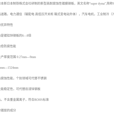
新日本制铁株式会社研制的新型高耐腐蚀性镀膜钢板，英文名称“super dyma”,简
路道路，电力通信（输配电 高低压开关柜 箱式变电站外体），汽车电机，工业制冷（
的优异特性
是镀铝锌钢板的6—8倍
自愈防腐性能
度范围 0.27mm---9mm
---1524mm
防腐蚀性能，个别领域可代替不锈钢
性能稳定性，可代替后浸锌钢板
，不含重金属离子，符合ROHS标准
涂镀层的成分