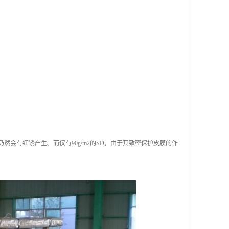
仍然会有红锈产生。而仅有90g/m2的SD，由于其致密保护皮膜的作