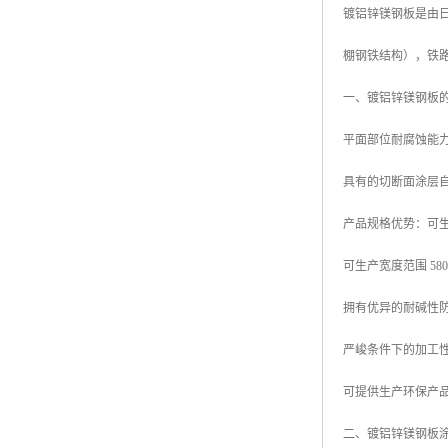
镀铝锌镁钢板是由日本
高耐候彩涂板
烨辉彩钢板
棚钢铁结构），铁
宝钢彩钢卷
一、镀铝锌镁钢板
宝钢彩钢板
平面部位耐腐蚀能力
宝钢彩涂板
具有的切断面涂层
氟碳彩钢板
产品规格优势：可生产厚
可生产宽度范围 580mm
拥有优异的耐碱性
严峻条件下的加工
可提供生产环保产品
二、镀铝锌镁钢板