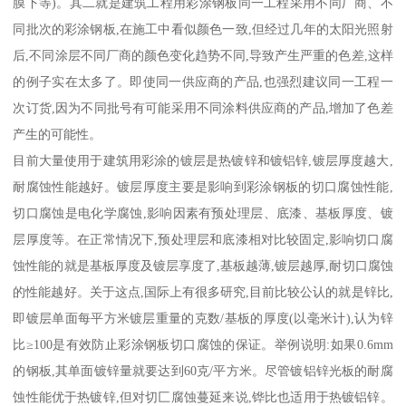
膜下等)。其二就是建筑工程用彩涂钢板同一工程采用不同厂商、不
同批次的彩涂钢板,在施工中看似颜色一致,但经过几年的太阳光照射
后,不同涂层不同厂商的颜色变化趋势不同,导致产生严重的色差,这样
的例子实在太多了。即使同一供应商的产品,也强烈建议同一工程一
次订货,因为不同批号有可能采用不同涂料供应商的产品,增加了色差
产生的可能性。
目前大量使用于建筑用彩涂的镀层是热镀锌和镀铝锌,镀层厚度越大,
耐腐蚀性能越好。镀层厚度主要是影响到彩涂钢板的切口腐蚀性能,
切口腐蚀是电化学腐蚀,影响因素有预处理层、底漆、基板厚度、镀
层厚度等。在正常情况下,预处理层和底漆相对比较固定,影响切口腐
蚀性能的就是基板厚度及镀层享度了,基板越薄,镀层越厚,耐切口腐蚀
的性能越好。关于这点,国际上有很多研究,目前比较公认的就是锌比,
即镀层单面每平方米镀层重量的克数/基板的厚度(以毫米计),认为锌
比≥100是有效防止彩涂钢板切口腐蚀的保证。举例说明:如果0.6mm
的钢板,其单面镀锌量就要达到60克/平方米。尽管镀铝锌光板的耐腐
蚀性能优于热镀锌,但对切匚腐蚀蔓延来说,铧比也适用于热镀铝锌。