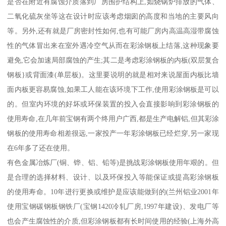
是否在附近有腐蚀介质落到厂房围护结构上,如烧锅炉排放的气体、
二氧化硫灰坐等这在设计时应该考虑烟囱的高度和当地的主要风向
等。另外,还有就是厂房密封性如何,也有可能厂房内高温高湿带腐蚀
性的气体冒出来在室外遇冷空气从而在彩涂钢板上结落,这种现象要
避免,它会加速局部腐蚀的产生;其二是考虑彩涂钢板的内板(双层复合
钢板}或背面漆(单层板)。这里要说明的就是相对来说屋面内板比墙
面内板更容易腐蚀,如果工人能在该环境下工作,使用彩涂钢板是可以
的。但室内环境的好坏或环保装置的投入会直接影响到彩涂钢板的
使用寿命,在几年前宝钢有两个终用户广西,都是生产电解铝,但其彩涂
钢板的使用寿命相差很远,一家投产一年彩涂钢板已经烂穿,另一家现
在6年多了还在使用。
有色金属冶炼厂(铜、铧、铝、铅等)是挑战彩涂钢板使用年艰的。但
是合理的选择材料、设计、以及环保投入等能保证或提高彩涂钢板
的使用寿命。10年进行更换或维护是应该能做到的(兰州铝业2001年
使用宝钢碳钢板钢铁厂(宝钢1420冷轧厂房,1997年建设)、发电厂等
也会产生腐蚀性的介质,但彩涂钢板都有长时间使用的经验(上海外高