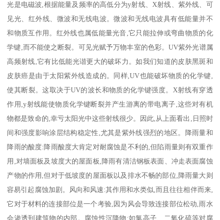
光是电磁波,根据能量及频率的高低分为y射线、X射线、紫外线、可
见光、红外线、微波和无线电波。微波和无线电波具有低能量并不
和物质互作用。红外线也属低能量光音,它只能拉伸或弯曲物质的化
学键,而不能使之断裂。可见光赋予万物丰室的色彩。UV紫外光谱属
高频射线,它有比低能光谐更大的破坏力。如我们知道的皮肤黑斑和
皮肤癌是由于太阳紫外线造成的。同样,UV也能破坏物质的化学键,
使其断裂。这取决于UV的波长和物质的化学键强度。X射线有穿透
作用,y射线能使物质化学键断裂并产生游离的带电离子,这些对有机
物都是致命的,幸亏太阳光中这些射线很少。因此,从上面看出,日照时
间和强度影响涂层结构稳定性,尤其是紫外线强烈的地区。降雨量和
降雨的酸度:降雨酸度大肯定对耐腐蚀是不利的,但陷雨量则有双重作
用,对墙面板及坡度大的屋面板,降雨有清洁钢板表面、冲走表面腐蚀
产物的作用,但对于低坡度的屋面板以及排水不畅的部位,降雨量大则
容易引起腐蚀加剧。风向和风速:其作用和水类似,而且往往相伴而来,
它对于材料的连接部位是一个考验,因为风会导致连接部位松动,雨水
会渗透到建筑物的内部。腐蚀性沉降物:如氯高子、二氧化硫等对腐