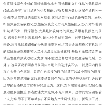
角度讲浅颜色涂料的颜料选择余地大,可选择耐久性优越的无机颜料
(如钛白粉等),而且涂料的热反射能力强(反射系数达到深色涂料的一
倍)夏季涂层本身的温度相对就低,这对涂层寿命延长是有益的。另外,
即使涂层变色或粉化,浅颜色涂膜变化后与原颜色的反差小,对外观的
影响就不大。而深颜色(尤其是比较鲜艳的颜色)采用有机颜色的居
多,遇索外线照射容易褪色,短的3个月就变颜色。对于彩色涂层钢板
来说,通常涂层和钢板的受热膨胀率不同,尤其是金属基板和有机涂层
的线膨胀系数差别较大当环境温度发生变化时,基板和涂层结合界面
就会发生膨胀或收缩应力,如果不能适当释放就会发生涂层龟裂。另
外,在这里要说明两点目前国内市场上的选择误区:其一就是国内目前
存在大量白色底漆。采用白色底漆的目的就是可以减少面漆的厚度,
因为正常建筑用耐腐蚀底漆是黄绿色的(因此有铬酸锶颜料),必须有
足够的面漆厚度才能有好的遮盖力。这样,对耐腐蚀性是很危险的,先
底漆耐腐蚀性差,再者面漆大大减薄,不足10微米。这样的彩涂钢板看
上去光鲜,用不了两年就会在不同地方产生腐蚀(切口、折弯加工处、