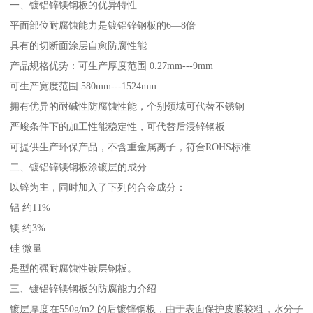
一、镀铝锌镁钢板的优异特性
平面部位耐腐蚀能力是镀铝锌钢板的6—8倍
具有的切断面涂层自愈防腐性能
产品规格优势：可生产厚度范围 0.27mm---9mm
可生产宽度范围 580mm---1524mm
拥有优异的耐碱性防腐蚀性能，个别领域可代替不锈钢
严峻条件下的加工性能稳定性，可代替后浸锌钢板
可提供生产环保产品，不含重金属离子，符合ROHS标准
二、镀铝锌镁钢板涂镀层的成分
以锌为主，同时加入了下列的合金成分：
铝 约11%
镁 约3%
硅 微量
是型的强耐腐蚀性镀层钢板。
三、镀铝锌镁钢板的防腐能力介绍
镀层厚度在550g/m2 的后镀锌钢板，由于表面保护皮膜较粗，水分子