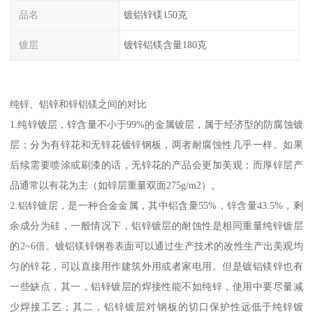
品名
镀铝锌镁150克
镀层
镀锌铝镁含量180克
纯锌、铝锌和锌铝镁之间的对比
1.纯锌镀层，锌含量不小于99%的金属镀层，属于经济型的防腐蚀镀
层；分为有锌花和无锌花镀锌钢板，两者耐腐蚀性几乎一样。如果
后续需要喷涂或刷漆的话，无锌花的产品会更加美观；而厚锌层产
品通常以有花为主（如锌层重量双面275g/m2）。
2.铝锌镀层，是一种合金金属，其中铝含量55%，锌含量43.5%，剩
余成分为硅，一般情况下，铝锌镀层的耐蚀性是相同重量纯锌镀层
的2~6倍。镀铝镁锌钢卷表面可以通过生产技术的改性生产出美观均
匀的锌花，可以直接用作建筑外用或者家电用。但是镀铝镁锌也有
一些缺点，其一，铝锌镀层的焊接性能不如纯锌，使用中要尽量减
少焊接工艺；其二，铝锌镀层对钢板的切口保护性远低于纯锌镀