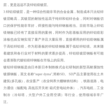
层，更是远远不及锌铝镁镀层。
3.锌铝镁镀层，是一种综合性能非常的合金金属，制造成本只比铝锌
镀层略高，其镀层的耐蚀性远高于纯锌和铝锌合金，同时对钢板切
口的保护性能非常好，焊接性能与纯锌钢板相当。目前市场上锌铝
镁钢板已经有了直接应用的案例，同时作为彩基板应用的锌铝镁彩
涂板也由宝钢实现了量产并且大量应用，直接裸用的锌铝镁钢板属
于高铝锌铝镁，作为彩基板的锌铝镁钢板属于低铝锌铝镁。未来随
着建筑和各行业对于材料的要求逐步提高，锌铝镁镀层钢板有可能
会逐渐取代镀铝镁锌钢板在市场上的应用。
镀铝锌镁钢板是由日本新日本制铁株式会社研制的新型高耐腐蚀性
镀膜钢板，英文名称“super dyma”,简称SD。 SD产品主要使用在土木
建筑(多孔板)，农业畜产（农业饲养大棚钢铁结构），铁路道路，电
力通信（输配电 高低压开关柜 箱式变电站外体），汽车电机，工业
制冷（冷却塔，大型户外工业用空调）等行业，使用领域非常广
泛。