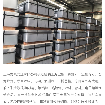
上海志辰实业有限公司长期经销上海宝钢（总部）、宝钢黄石、台
湾烨辉、联合铁钢、马钢、澳洲BHP（博思格）等国内外各大钢厂
的：彩涂卷-彩钢板卷、镀铝锌、热镀锌、冷轧、热轧、电工钢等钢
铁产品。在长期销售过程积我们累了丰厚的产品知识。特别是在
如：PVDF氟碳彩钢卷、HDP高耐候彩钢板、SMP硅改性彩涂卷、