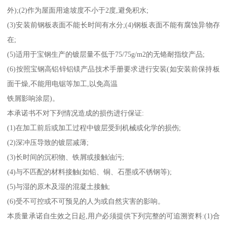
外);(2)作为屋面用途坡度不小于2度,避免积水;
(3)安装前钢板表面不能长时间有水分;(4)钢板表面不能有腐蚀异物存
在;
(5)适用于宝钢生产的镀层量不低于75/75g/m2的无铬耐指纹产品;
(6)按照宝钢高铝锌铝镁产品技术手册要求进行安装(如安装前保持板
面干燥,不能用电锯等加工,以免高温
铁屑影响涂层)。
本承诺书不对下列情况造成的损伤进行保证:
(1)在加工前后或加工过程中镀层受到机械或化学的损伤;
(2)深冲压导致的镀层减薄;
(3)长时间的沉积物、铁屑或接触油污;
(4)与不匹配的材料接触(如铅、铜、石墨或不锈钢等);
(5)与湿的原木及湿的混凝土接触;
(6)受不可控或不可预见的人为或自然灾害的影响。
本质量承诺自生效之日起,用户必须提供下列完整的可追溯资料:(1)合