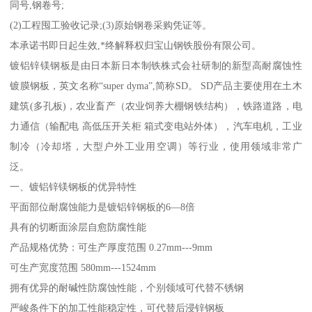
同号,钢卷号;
(2)工程囤工验收记录;(3)原始钢卷采购凭证等。
本承诺书即日起生效,*终解释权归宝山钢铁股份有限公司。
镀铝锌镁钢板是由日本新日本制铁株式会社研制的新型高耐腐蚀性
镀膜钢板，英文名称“super dyma”,简称SD。 SD产品主要使用在土木
建筑(多孔板)，农业畜产（农业饲养大棚钢铁结构），铁路道路，电
力通信（输配电 高低压开关柜 箱式变电站外体），汽车电机，工业
制冷（冷却塔，大型户外工业用空调）等行业，使用领域非常广
泛。
一、镀铝锌镁钢板的优异特性
平面部位耐腐蚀能力是镀铝锌钢板的6—8倍
具有的切断面涂层自愈防腐性能
产品规格优势：可生产厚度范围 0.27mm---9mm
可生产宽度范围 580mm---1524mm
拥有优异的耐碱性防腐蚀性能，个别领域可代替不锈钢
严峻条件下的加工性能稳定性，可代替后浸锌钢板