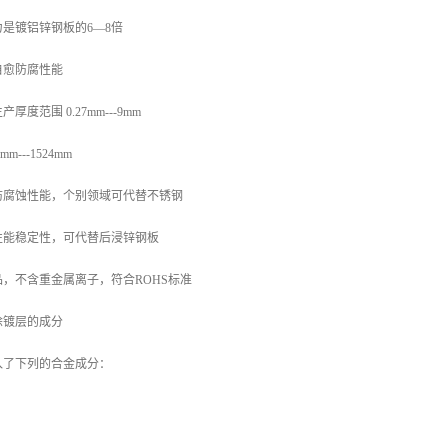
是镀铝锌钢板的6—8倍
自愈防腐性能
度范围 0.27mm---9mm
---1524mm
防腐蚀性能，个别领域可代替不锈钢
性能稳定性，可代替后浸锌钢板
，不含重金属离子，符合ROHS标准
涂镀层的成分
入了下列的合金成分：