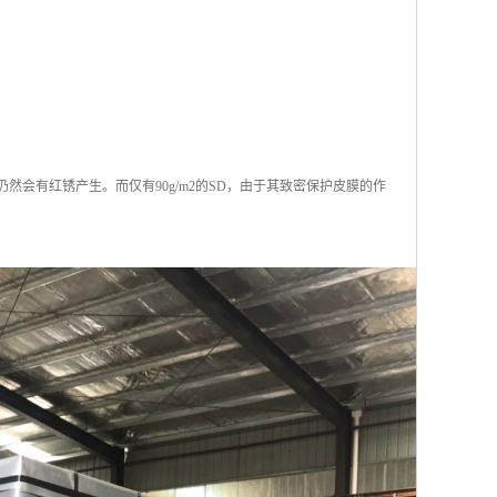
仍然会有红锈产生。而仅有90g/m2的SD，由于其致密保护皮膜的作