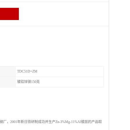
TDC51D+ZM
镀铝锌镁150克
001年新日铁研制成功并生产Zn-3%Mg-11%Al镀层的产品取