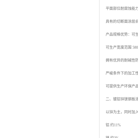
平面部位耐腐蚀能力
具有的切断面涂层
产品规格优势：可生产厚
可生产宽度范围 580mm
拥有优异的耐碱性
严峻条件下的加工
可提供生产环保产品
二、镀铝锌镁钢板
以锌为主，同时加
铝 约11%