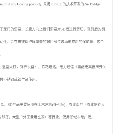
lloy Coating product，采用POSCO的技术开发的Zn-3%Mg-
于定尺的需要，长度方向上我们需要对SD板进行剪切，裁剪后的钢
动性，会在未被保护膜覆盖的端口部位流动形成新的保护膜，这个
。
配件, 温室大棚，饲养设备），铁路道路，电力通信（输配电高低压开关
替不锈钢或铝付诸使用。
称SD。 SD产品主要使用在土木建筑(多孔板)，农业畜产（农业饲养大
冷却塔，大型户外工业用空调）等行业，使用领域非常广泛。