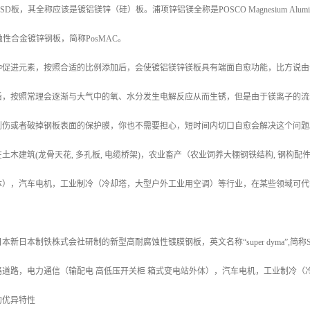
称SD板，其全称应该是镀铝镁锌（硅）板。浦项锌铝镁全称是POSCO Magnesium Aluminium A
耐蚀性合金镀锌钢板，简称PosMAC。
种促进元素，按照合适的比例添加后，会使镀铝镁锌镁板具有端面自愈功能，比方说由
后，按照常理会逐渐与大气中的氧、水分发生电解反应从而生锈，但是由于镁离子的流
划伤或者破掉钢板表面的保护膜，你也不需要担心，短时间内切口自愈会解决这个问题
土木建筑(龙骨天花, 多孔板, 电缆桥架)，农业畜产（农业饲养大棚钢铁结构, 钢构
体），汽车电机，工业制冷（冷却塔，大型户外工业用空调）等行业，在某些领域可代
新日本制铁株式会社研制的新型高耐腐蚀性镀膜钢板，英文名称“super dyma”,简
路道路，电力通信（输配电 高低压开关柜 箱式变电站外体），汽车电机，工业制冷（
的优异特性