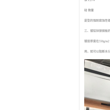
镁 约3%
硅 微量
是型的强耐腐蚀性
三、镀铝锌镁钢板
镀层厚度在550g
用，就可以阻断水