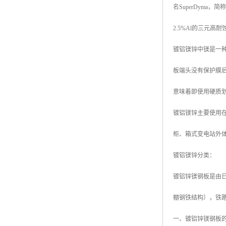
名SuperDyma，简
高耐候彩涂板
烨辉彩钢板
2.5%Al的三元高
宝钢彩钢卷
镀铝镁锌中镁是一
宝钢彩钢板
板端头没有保护膜
宝钢彩涂板
意味着即使用硬质
氟碳彩钢板
镀铝镁锌主要使用在
柜、箱式变电站外
镀铝镁锌分类：
镀铝锌镁钢板是由日本
棚钢铁结构），铁
一、镀铝锌镁钢板