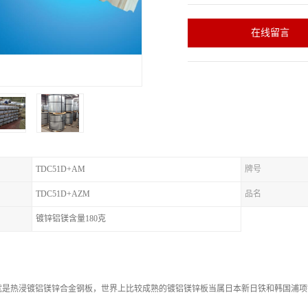
在线留言
TDC51D+AM
牌号
TDC51D+AZM
品名
镀锌铝镁含量180克
是热浸镀铝镁锌合金钢板，世界上比较成熟的镀铝镁锌板当属日本新日铁和韩国浦项钢厂，2