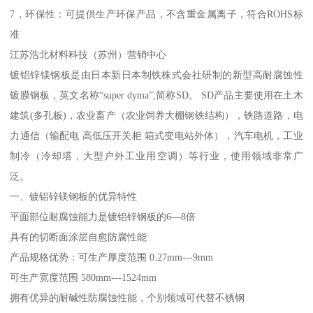
7，环保性：可提供生产环保产品，不含重金属离子，符合ROHS标
准
江苏浩北材料科技（苏州）营销中心
镀铝锌镁钢板是由日本新日本制铁株式会社研制的新型高耐腐蚀性
镀膜钢板，英文名称“super dyma”,简称SD。 SD产品主要使用在土木
建筑(多孔板)，农业畜产（农业饲养大棚钢铁结构），铁路道路，电
力通信（输配电 高低压开关柜 箱式变电站外体），汽车电机，工业
制冷（冷却塔，大型户外工业用空调）等行业，使用领域非常广
泛。
一、镀铝锌镁钢板的优异特性
平面部位耐腐蚀能力是镀铝锌钢板的6—8倍
具有的切断面涂层自愈防腐性能
产品规格优势：可生产厚度范围 0.27mm---9mm
可生产宽度范围 580mm---1524mm
拥有优异的耐碱性防腐蚀性能，个别领域可代替不锈钢