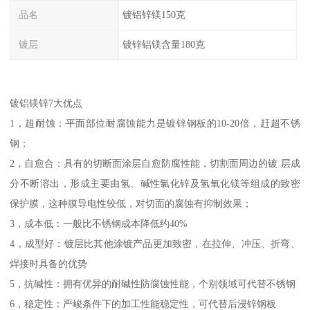
品名
镀铝锌镁150克
镀层
镀锌铝镁含量180克
镀铝镁锌7大优点
1，超耐蚀：平面部位耐腐蚀能力是镀锌钢板的10-20倍，赶超不锈
钢；
2，自愈合：具有的切断面涂层自愈防腐性能，切割面周边的镀 层成
分不断溶出，形成主要由氢、碱性氯化锌及氢氧化镁等组成的致密
保护膜，这种膜导电性较低，对切面的腐蚀有抑制效果；
3，成本低：一般比不锈钢成本降低约40%
4，成型好：镀层比其他涂镀产品更加致密，在拉伸、冲压、折弯、
焊接时具备的优势
5，抗碱性：拥有优异的耐碱性防腐蚀性能，个别领域可代替不锈钢
6，稳定性：严峻条件下的加工性能稳定性，可代替后浸锌钢板