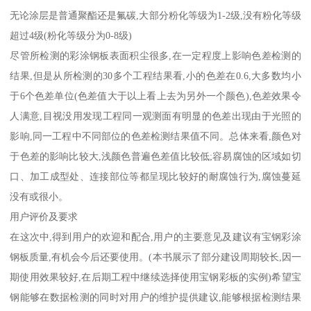
无论涂层是普通聚酯还是氟碳,大部分粉化等级为1-2级,没有粉化等级
超过4级(粉化等级分为0-8级)
尽管所检测的彩涂钢板表面积尘很多,在一定程度上影响色差检测的
结果,但是从所检测的30多个工程结果看,小的色差在0.6,大多数均小
于6个色差单位(色差值大于以上看上去为另外一个颜色),色差效果令
人满意,目视没用发现工程同一观测面有明显的色差出现由于光照的
影响,同一工程中不同部位的色差检测结果值不同。总体来看,颜色对
于色差的影响比较大,浅颜色普遍色差值比较低;容易腐蚀的区域如切
口、加工成型处、连接部位等都呈现比较好的耐腐蚀行为,腐蚀蔓延
没有或很小。
用户评价及要求
在这次中,得到用户的欢迎和配合,用户的主要意见及建议有宝钢彩涂
钢板质量,有机会今后还要使用。(本书展示了部分建设周期较长,因一
期使用效果较好,在后期工程中继续选择使用宝钢彩板的实例)希望宝
钢能够在数据检测的同时对用户的维护提供建议,能够根据检测结果