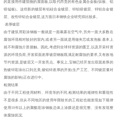
的直接用作建筑物的屋面板,以取代昂贵的有色金属合金板(钛板、铝
镁锰板)。这些新的镀层有铝硅合金镀层、锌铝镁镀层、锌铝合金镀
层、改性锌铝合金镀层,这方面日本钢铁企业研究得比较多。
·差厚镀层
由于建筑用彩涂钢板一般就是一面暴露在空气中,另外一面大多数在
腐蚀环境相对较好的室内,或者另一面就是用做夹芯或发泡板:基本上
就不和腐蚀介质接触。因此,考虑到全球锌资源的匮乏,以及开采锌资
源的环境负荷,开发双面差厚镀层钢板既满足耐腐蚀的要求,又有效地
节约资源,是镀层又一开发亮点。事实上,宝钢已经开发出双面差厚的
热镀锌彩涂出口到北美,镀铝锌差厚的开发(生产工艺、不同镀层量对
腐蚀的影响)正在进行中。
检测结果
由于不同工程使用材料、环境等的不同,检测结果的规律性和重现性
不是很多,但从不同地区的使用年限较长的工程处也能发现如下规律
使用10年以上的聚酯彩涂钢板总体上涂膜还是很完整、没有发现整
体腐蚀状况;