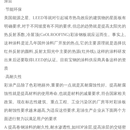
涂层
·节能环保
美国能源之星、LEED等就对引起城市热岛效应的建筑物的星面板有
明确要求,对于不同坡度有不同的要求,但总的趋势就是提高太阳光的
热反射系数,冷屋顶(CoOLROOFING)彩涂钢板就应运而生。事实上,
这种涂料是近几年国外涂料厂开发的热点,它的主要原理就是选择抗
红外反射的颜料,反射太阳光中主要的热源(红外线),这样的涂料研发
出来后还要取得LEED的认证。目前宝钢的涂料供应商具备这样的资
质
·高耐久性
彩涂产品除了色彩艳丽外,重要的一点就是其耐腐蚀性好。提高耐腐
蚀性就是提高材料的使用寿命,也就是材料的减量要求,符合国家相关
政策。现在标志性建筑、重点工程、工业污染区的厂房等对彩涂板
的耐蚀性要求越来越高,为适应这些要求,彩涂生产企业从下面两个方
面进行努力以满足用户的要求
A:提高卷钢涂料的耐久性,耐水渗透性,如HDP涂层,提高涂层的交链密