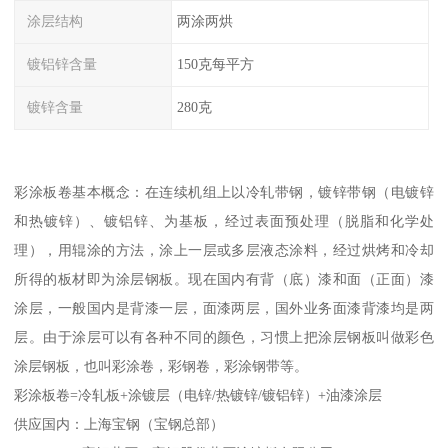
涂层结构
两涂两烘
镀铝锌含量
150克每平方
镀锌含量
280克
彩涂板卷基本概念：在连续机组上以冷轧带钢，镀锌带钢（电镀锌
和热镀锌）、镀铝锌、为基板，经过表面预处理（脱脂和化学处
理），用辊涂的方法，涂上一层或多层液态涂料，经过烘烤和冷却
所得的板材即为涂层钢板。现在国内有背（底）漆和面（正面）漆
涂层，一般国内是背漆一层，面漆两层，国外业务面漆背漆均是两
层。由于涂层可以有各种不同的颜色，习惯上把涂层钢板叫做彩色
涂层钢板，也叫彩涂卷，彩钢卷，彩涂钢带等。
彩涂板卷=冷轧板+涂镀层（电锌/热镀锌/镀铝锌）+油漆涂层
供应国内：上海宝钢（宝钢总部）