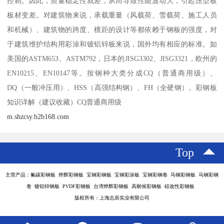
控制。因此，质量稳定性就差，从而导致性能波动大，引起压型板
板材变差。对建筑物来说，承载重量（风载荷、雪载荷、施工人员
和机械）、建筑物的跨度、檩距的设计等都依赖于钢板的强度，对
于建筑维护结构用彩涂和镀铝锌板来说，国外均有相应的标准。如
美国的ASTM653、ASTM792，日本的JISG3302、JISG3321，欧州的
EN10215、EN10147等。按钢种大类分成CQ（普通商用级）、
DQ（一般冲压用）、HSS（高强结构钢）、FH（全硬钢）。彩钢板
知识详解（建议收藏）CQ普通商用级
m.shzcsy.b2b168.com
Top
主营产品：氟碳彩钢板 烨辉彩钢板 宝钢彩钢板 宝钢彩涂板 宝钢彩钢卷 马钢彩钢板 马钢彩钢
卷 镀铝锌钢板 PVDF彩钢板 台湾烨辉彩钢板 高耐候彩钢板 硅改性彩钢板
版权所有：上海志辰实业有限公司