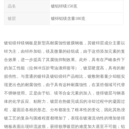
品名
镀铝锌镁150克
镀层
镀锌铝镁含量180克
镀铝镁锌镁钢板是新型高耐腐蚀性镀膜钢板，其镀锌层成分主要以
锌为主，由锌外加铝，镁及微量的硅组成，由于这些添加元素的复
合效果，进一步提高了其腐蚀抑制效果。此外，具有在严峻条件下
的加工性能（拉伸冲压折弯油漆焊接等），镀层硬度高，具有的耐
损伤性。与普通的镀锌及镀铝镁锌产品相比，镀敷附着量少却能实
现更出色的耐腐蚀性，由于具有这种耐腐蚀性，在某些领域可代替
不锈钢使用。正是由于铝、镁等合金元素的加入，使得镀层与钢基
体的化学反应、粘附力，镀层在热镀完成后的冷却过程中的凝固过
程，凝固后各相的形态、分布都发生了根本性的变化，因此其热浸
镀工艺的复杂与困难程度都增加了，表现在镀液流动性的增加使得
钢板表面出现锌流波痕，获得较厚镀层的难度加大甚至不可能；铝