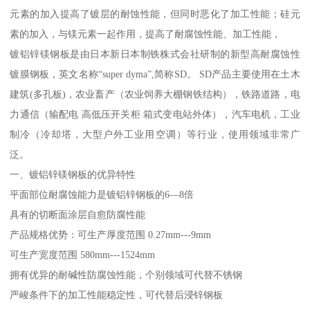
元素的加入提高了镀层的耐蚀性能，但同时恶化了加工性能；硅元
素的加入，与镁元素一起作用，提高了耐腐蚀性能、加工性能，
镀铝锌镁钢板是由日本新日本制铁株式会社研制的新型高耐腐蚀性
镀膜钢板，英文名称“super dyma”,简称SD。 SD产品主要使用在土木
建筑(多孔板)，农业畜产（农业饲养大棚钢铁结构），铁路道路，电
力通信（输配电 高低压开关柜 箱式变电站外体），汽车电机，工业
制冷（冷却塔，大型户外工业用空调）等行业，使用领域非常广
泛。
一、镀铝锌镁钢板的优异特性
平面部位耐腐蚀能力是镀铝锌钢板的6—8倍
具有的切断面涂层自愈防腐性能
产品规格优势：可生产厚度范围 0.27mm---9mm
可生产宽度范围 580mm---1524mm
拥有优异的耐碱性防腐蚀性能，个别领域可代替不锈钢
严峻条件下的加工性能稳定性，可代替后浸锌钢板