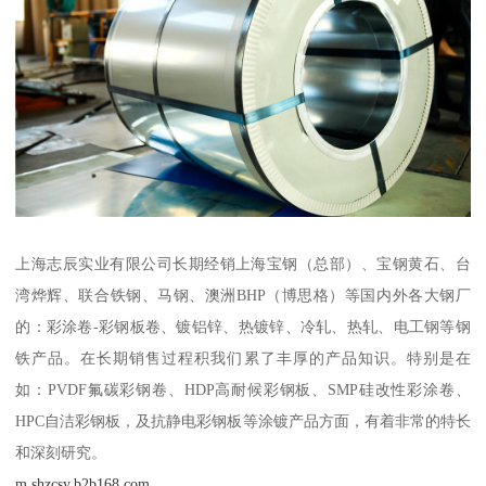
上海志辰实业有限公司长期经销上海宝钢（总部）、宝钢黄石、台
湾烨辉、联合铁钢、马钢、澳洲BHP（博思格）等国内外各大钢厂
的：彩涂卷-彩钢板卷、镀铝锌、热镀锌、冷轧、热轧、电工钢等钢
铁产品。在长期销售过程积我们累了丰厚的产品知识。特别是在
如：PVDF氟碳彩钢卷、HDP高耐候彩钢板、SMP硅改性彩涂卷、
HPC自洁彩钢板，及抗静电彩钢板等涂镀产品方面，有着非常的特长
和深刻研究。
m.shzcsy.b2b168.com