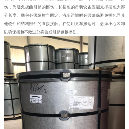
伤，为避免挠曲引起的擦伤，长捆包的吊装设备应能支撑捆包大部
分长度。捆包必须纵横向固定。汽车运输时必须确保避免捆包同其
他物件如结构部件的直接接触。在使用叉车搬运时，必须小心装卸
以确保捆包不致过分挠曲或引起钢板擦伤。