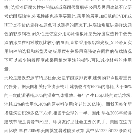
拔}选择涂层耐久性好的氟碳或高耐候聚酯等公用及民用建筑不仅要
考虑耐腐蚀性,外观性能也很重要因此,采用涂层更加细腻的PVDF或
HDP是不错的选择在颜色可以选择的情况下,从腐蚀角度讲选择浅颜
色的彩涂钢板,耐久性更强室外用彩涂钢板涂层光泽度应选择中低光
泽的涂层在相对坡度比较小的屋面,直接采用镀铝锌光板,又经济又实
用钢种的选择和板型及钢板厚度有关采用高强钢在同样的荷载情况
下可以减少钢板厚度或采用相对更浅的板型,可以减少材料的使用
量。
无论是建设资源节约型社会,还是节能减排要求,建筑物都承担着重要
的任务。据美国相关行业协会统计,建筑物占有652%的电耗,大于36%
的一次能源消耗,30%的温室气体排放。每年产生136亿吨的建筑垃圾,
消耗12%的饮用水,40%的原材料使用(年超过30亿吨)。而我国每年新
增建筑面积20多亿平方米,相当于全球的一半。因此:早在2006年就讲
建筑节能是资源节约型、环境友好型社会主要的抓手。美国在这方
面比较,早在2005年美国就签暑过能源政策,其中第1332和133条款对