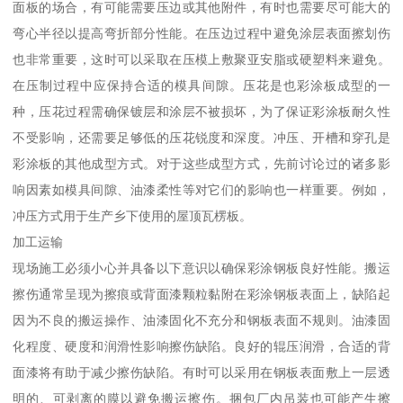
面板的场合，有可能需要压边或其他附件，有时也需要尽可能大的
弯心半径以提高弯折部分性能。在压边过程中避免涂层表面擦划伤
也非常重要，这时可以采取在压模上敷聚亚安脂或硬塑料来避免。
在压制过程中应保持合适的模具间隙。压花是也彩涂板成型的一
种，压花过程需确保镀层和涂层不被损坏，为了保证彩涂板耐久性
不受影响，还需要足够低的压花锐度和深度。冲压、开槽和穿孔是
彩涂板的其他成型方式。对于这些成型方式，先前讨论过的诸多影
响因素如模具间隙、油漆柔性等对它们的影响也一样重要。例如，
冲压方式用于生产乡下使用的屋顶瓦楞板。
加工运输
现场施工必须小心并具备以下意识以确保彩涂钢板良好性能。搬运
擦伤通常呈现为擦痕或背面漆颗粒黏附在彩涂钢板表面上，缺陷起
因为不良的搬运操作、油漆固化不充分和钢板表面不规则。油漆固
化程度、硬度和润滑性影响擦伤缺陷。良好的辊压润滑，合适的背
面漆将有助于减少擦伤缺陷。有时可以采用在钢板表面敷上一层透
明的、可剥离的膜以避免搬运擦伤。捆包厂内吊装也可能产生擦