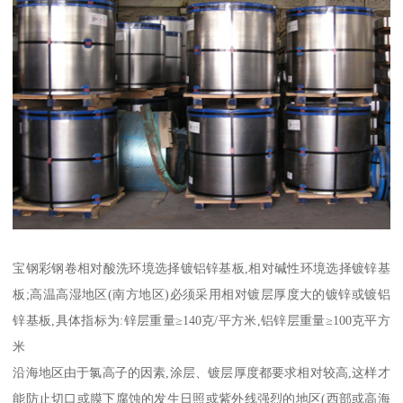
宝钢彩钢卷相对酸洗环境选择镀铝锌基板,相对碱性环境选择镀锌基
板;高温高湿地区(南方地区)必须采用相对镀层厚度大的镀锌或镀铝
锌基板,具体指标为:锌层重量≥140克/平方米,铝锌层重量≥100克平方
米
沿海地区由于氯高子的因素,涂层、镀层厚度都要求相对较高,这样才
能防止切口或膜下腐蚀的发生日照或紫外线强烈的地区(西部或高海