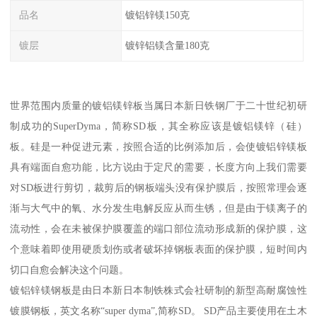
品名
镀铝锌镁150克
镀层
镀锌铝镁含量180克
世界范围内质量的镀铝镁锌板当属日本新日铁钢厂于二十世纪初研
制成功的SuperDyma，简称SD板，其全称应该是镀铝镁锌（硅）
板。硅是一种促进元素，按照合适的比例添加后，会使镀铝锌镁板
具有端面自愈功能，比方说由于定尺的需要，长度方向上我们需要
对SD板进行剪切，裁剪后的钢板端头没有保护膜后，按照常理会逐
渐与大气中的氧、水分发生电解反应从而生锈，但是由于镁离子的
流动性，会在未被保护膜覆盖的端口部位流动形成新的保护膜，这
个意味着即使用硬质划伤或者破坏掉钢板表面的保护膜，短时间内
切口自愈会解决这个问题。
镀铝锌镁钢板是由日本新日本制铁株式会社研制的新型高耐腐蚀性
镀膜钢板，英文名称“super dyma”,简称SD。 SD产品主要使用在土木