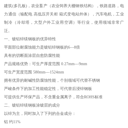
建筑(多孔板)，农业畜产（农业饲养大棚钢铁结构），铁路道路，电
力通信（输配电 高低压开关柜 箱式变电站外体），汽车电机，工业
制冷（冷却塔，大型户外工业用空调）等行业，使用领域非常广
泛。
一、镀铝锌镁钢板的优异特性
平面部位耐腐蚀能力是镀铝锌钢板的6—8倍
具有的切断面涂层自愈防腐性能
产品规格优势：可生产厚度范围 0.27mm---9mm
可生产宽度范围 580mm---1524mm
拥有优异的耐碱性防腐蚀性能，个别领域可代替不锈钢
严峻条件下的加工性能稳定性，可代替后浸锌钢板
可提供生产环保产品，不含重金属离子，符合ROHS标准
二、镀铝锌镁钢板涂镀层的成分
以锌为主，同时加入了下列的合金成分：
铝 约11%