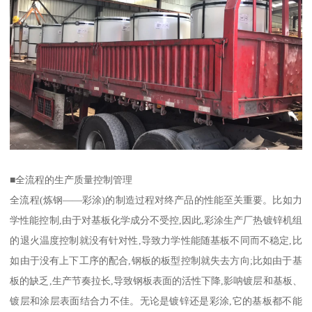
■全流程的生产质量控制管理
全流程(炼钢——彩涂)的制造过程对终产品的性能至关重要。比如力
学性能控制,由于对基板化学成分不受控,因此,彩涂生产厂热镀锌机组
的退火温度控制就没有针对性,导致力学性能随基板不同而不稳定,比
如由于没有上下工序的配合,钢板的板型控制就失去方向;比如由于基
板的缺乏,生产节奏拉长,导致钢板表面的活性下降,影呐镀层和基板、
镀层和涂层表面结合力不佳。无论是镀锌还是彩涂,它的基板都不能