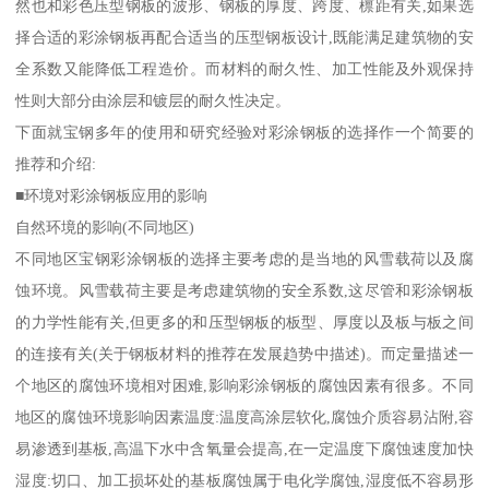
然也和彩色压型钢板的波形、钢板的厚度、跨度、檩距有关,如果选
择合适的彩涂钢板再配合适当的压型钢板设计,既能满足建筑物的安
全系数又能降低工程造价。而材料的耐久性、加工性能及外观保持
性则大部分由涂层和镀层的耐久性决定。
下面就宝钢多年的使用和研究经验对彩涂钢板的选择作一个简要的
推荐和介绍:
■环境对彩涂钢板应用的影响
自然环境的影响(不同地区)
不同地区宝钢彩涂钢板的选择主要考虑的是当地的风雪载荷以及腐
蚀环境。风雪载荷主要是考虑建筑物的安全系数,这尽管和彩涂钢板
的力学性能有关,但更多的和压型钢板的板型、厚度以及板与板之间
的连接有关(关于钢板材料的推荐在发展趋势中描述)。而定量描述一
个地区的腐蚀环境相对困难,影响彩涂钢板的腐蚀因素有很多。不同
地区的腐蚀环境影响因素温度:温度高涂层软化,腐蚀介质容易沾附,容
易渗透到基板,高温下水中含氧量会提高,在一定温度下腐蚀速度加快
湿度:切口、加工损坏处的基板腐蚀属于电化学腐蚀,湿度低不容易形