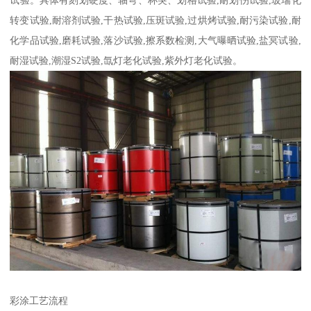
转变试验,耐溶剂试验,干热试验,压斑试验,过烘烤试验,耐污染试验,耐
化学品试验,磨耗试验,落沙试验,擦系数检测,大气曝晒试验,盐冥试验,
耐湿试验,潮湿S2试验,氙灯老化试验,紫外灯老化试验。
彩涂工艺流程