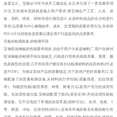
放置太久。宝钢从70年代末开工建设起,从日本引进了一贯质量管理
方法,它的基本思路就是输入用户需求,将宝钢生产工艺、人员、设
备、原料、研发、营销等进行规范设计,从原料到成品的全过程进行
管控,以质量为中心兼顾效率、成本、交货期的质量管理方法,并借助
PDCA方法持续改进质量以满足用户日益提高的品质要求。
完备的检测装备,的检测手段
宝钢彩涂钢板的性能要求很多,但由于用户大多是钢构厂,用户自身对
彩涂钢板的检测手段比较缺乏,只能进行简单的表面质量、厚度、颜
色及板型的目测,几乎所有用户都没有办法检测材料的涂层种类(PE还
是PVDF)。为保证彩涂产品的质量稳定,为下游用户把好质量关口,宝
钢配备了的质量检测设备,从材料的力学性能(屈服强度、抗拉强度
等)、到镀层性能(镀层厚度、种类、附着力)以及用户关注的涂层性
能。光涂层性能方面,宝钢就配置了国内(甚至全球}齐的涂层性能检
测设备。它不仅包括了常规的涂层享度(四种方法}、光泽、色差、T
弯、硬度、冲击、抗溶剂性(MEK},还有非常规的甚至长期的耐久性
试验。具体有刻划硬度、轴弯、杯突、划格试验,耐划伤试验,玻瑞化