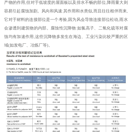
产物的作用,但对于低坡度的屋面板以及排水不畅的部位,降雨量大则
容易引起腐蚀加剧。风向和风速:其作用和水类似,而且往往相伴而来,
它对于材料的连接部位是一个考验,因为风会导致连接部位松动,雨水
会渗透到建筑物的内部。腐蚀性沉降物:如氯高子、二氧化硫等对腐
蚀均有加速作用,这些沉降物多发生在海边、工业污染比较严重的区
域(如发电厂、冶炼厂等)。