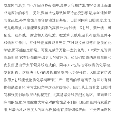
成腐蚀电池(即电化学回路昼夜温差:温差大容易结露,在的金属上面形
成电腐蚀的条件。另外,温差大也导致涂层冷热变形频繁,会加速涂层
老化疏松,外界腐蚀介质容易渗透到基板。日照时间和日照强度:太阳
光是电磁波,根据能量及频率的高低分为y射线、X射线、紫外线、可
见光、红外线、微波和无线电波。微波和无线电波具有低能量并不
和物质互作用。红外线也属低能量光音,它只能拉伸或弯曲物质的化
学键,而不能使之断裂。可见光赋予万物丰室的色彩。UV紫外光谱属
高频射线,它有比低能光谐更大的破坏力。如我们知道的皮肤黑斑和
皮肤癌是由于太阳紫外线造成的。同样,UV也能破坏物质的化学键,
使其断裂。这取决于UV的波长和物质的化学键强度。X射线有穿透
作用,y射线能使物质化学键断裂并产生游离的带电离子,这些对有机
物都是致命的,幸亏太阳光中这些射线很少。因此,从上面看出,日照时
间和强度影响涂层结构稳定性,尤其是紫外线强烈的地区。降雨量和
降雨的酸度:降雨酸度大肯定对耐腐蚀是不利的,但陷雨量则有双重作
用,对墙面板及坡度大的屋面板,降雨有清洁钢板表面、冲走表面腐蚀