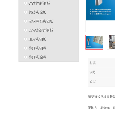
硅改性彩钢板
氟碳彩涂板
宝钢黄石彩钢板
55%镀铝锌钢板
HDP彩钢板
烨辉彩钢卷
烨辉彩涂卷
材质
马钢彩钢板卷
钢号
宝钢彩涂卷
镀层
SMP硅改性彩钢板
烨辉彩涂板
镀铝镁锌钢板是新型高
镀铝锌
范围为：580mm---1
马钢彩涂板