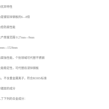
的优异特性
是镀铝锌钢板的6—8倍
自愈防腐性能
度范围 0.27mm---9mm
---1524mm
防腐蚀性能，个别领域可代替不锈钢
性能稳定性，可代替后浸锌钢板
，不含重金属离子，符合ROHS标准
涂镀层的成分
入了下列的合金成分：