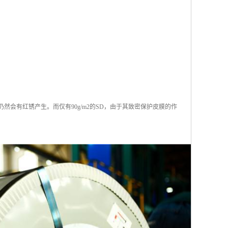
仍然会有红锈产生。而仅有90g/m2的SD，由于其致密保护皮膜的作