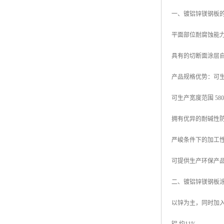
一、镀铝锌镁钢板
平面部位耐腐蚀能力
具有的切断面涂层
产品规格优势：可生产厚
可生产宽度范围 580mm
拥有优异的耐碱性
严峻条件下的加工
可提供生产环保产品
二、镀铝锌镁钢板
以锌为主，同时加