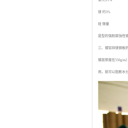
铝 约11%
镁 约3%
硅 微量
是型的强耐腐蚀性
三、镀铝锌镁钢板
镀层厚度在550g
用，就可以阻断水