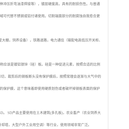
伸冲压折弯油漆焊接等），镀层硬度高，具有的耐损伤性。与普通
域可代替不锈钢或铝付诸使用。切割端面部分的耐腐蚀自我愈合更
, 温室大棚，饲养设备），铁路道路，电力通信（输配电高低压开关柜、
其全称应该是镀铝镁锌（硅）板。硅是一种促进元素，按照合适的比例
剪切，裁剪后的钢板断头没有保护膜后，按照常理会逐渐与大气中的
的保护膜，这个意味着即使用硬质划伤或者破坏掉钢板表面的保护
称SD。 SD产品主要使用在土木建筑(多孔板)，农业畜产（农业饲养大
冷却塔，大型户外工业用空调）等行业，使用领域非常广泛。