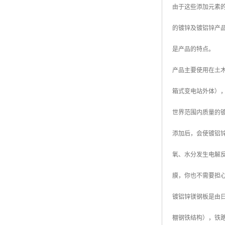
由于这些添加元素
高耐候彩涂板
烨辉彩钢板
的镀锌及镀铝锌产
宝钢彩钢卷
是产品的特点。
宝钢彩钢板
产品主要使用在土木
宝钢彩涂板
箱式变电站外体）
氟碳彩钢板
世界范围内质量的镀
添加后，会使镀铝
氧、水分发生电解
膜，你也不需要担
镀铝锌镁钢板是由日本
棚钢铁结构），铁