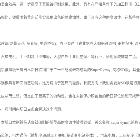
的复合效果，进一步提高了其腐蚀抑制效果。此外，具有在严峻条件下的加工性能（拉
品相比，镀敷附着量少却能实现更出色的耐腐蚀性，由于具有这种耐腐蚀性，在某些领
建筑(龙骨天花, 多孔板, 电缆桥架)，农业畜产（农业饲养大棚钢铁结构, 钢构配件
，汽车电机，工业制冷（冷却塔，大型户外工业用空调）等行业，使用领域非常广泛。
铝镁锌板当属日本新日铁钢厂于二十世纪初研制成功的SuperDyma，简称SD板，
锌镁板具有断面自愈功能，比方说由于定尺的需要，长度方向上我们需要对SD板进行
反应从而生锈，但是由于镁离子的流动性，会在未被保护膜覆盖的断口部位流动形成新
心，短时间内切口自愈会解决这个问题。
新日本制铁株式会社研制的新型高耐腐蚀性镀膜钢板，英文名称“super dyma”,简
路道路，电力通信（输配电 高低压开关柜 箱式变电站外体），汽车电机，工业制冷（