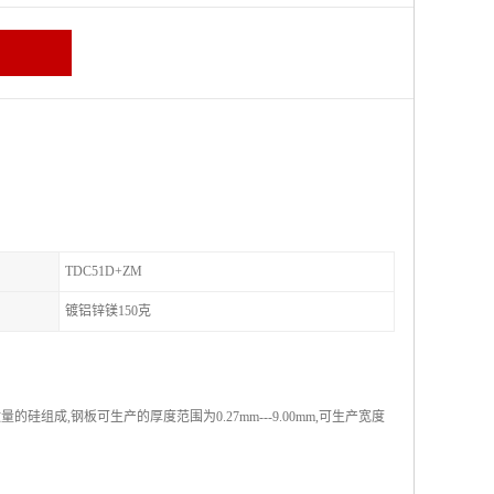
TDC51D+ZM
镀铝锌镁150克
成,钢板可生产的厚度范围为0.27mm---9.00mm,可生产宽度