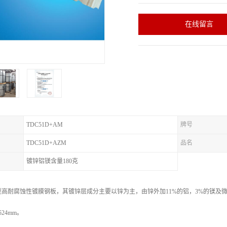
在线留言
TDC51D+AM
牌号
TDC51D+AZM
品名
镀锌铝镁含量180克
耐腐蚀性镀膜钢板，其镀锌层成分主要以锌为主，由锌外加11%的铝，3%的镁及微量的硅组
524mm。