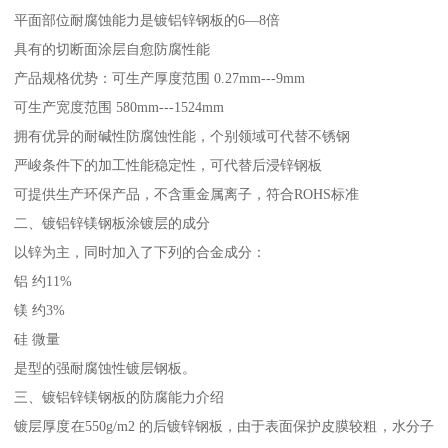
平面部位耐腐蚀能力是镀铝锌钢板的6—8倍
具有的切断面涂层自愈防腐性能
产品规格优势：可生产厚度范围 0.27mm---9mm
可生产宽度范围 580mm---1524mm
拥有优异的耐碱性防腐蚀性能，个别领域可代替不锈钢
严峻条件下的加工性能稳定性，可代替后浸锌钢板
可提供生产环保产品，不含重金属离子，符合ROHS标准
二、镀铝锌镁钢板涂镀层的成分
以锌为主，同时加入了下列的合金成分：
铝 约11%
镁 约3%
硅 微量
是型的强耐腐蚀性镀层钢板。
三、镀铝锌镁钢板的防腐能力介绍
镀层厚度在550g/m2 的后镀锌钢板，由于表面保护皮膜较粗，水分子