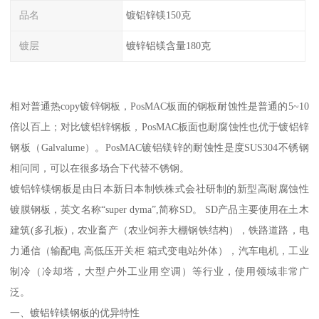
品名
镀铝锌镁150克
镀层
镀锌铝镁含量180克
相对普通热copy镀锌钢板，PosMAC板面的钢板耐蚀性是普通的5~10
倍以百上；对比镀铝锌钢板，PosMAC板面也耐腐蚀性也优于镀铝锌
钢板（Galvalume）。PosMAC镀铝镁锌的耐蚀性是度SUS304不锈钢
相问同，可以在很多场合下代替不锈钢。
镀铝锌镁钢板是由日本新日本制铁株式会社研制的新型高耐腐蚀性
镀膜钢板，英文名称“super dyma”,简称SD。 SD产品主要使用在土木
建筑(多孔板)，农业畜产（农业饲养大棚钢铁结构），铁路道路，电
力通信（输配电 高低压开关柜 箱式变电站外体），汽车电机，工业
制冷（冷却塔，大型户外工业用空调）等行业，使用领域非常广
泛。
一、镀铝锌镁钢板的优异特性