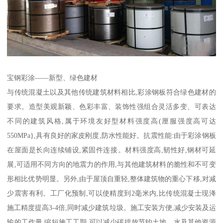
宝钢彩涂——新型、绿色建材
与传统混凝土以及其他传统建筑材料相比,彩涂钢板符合绿色建材的
要求。造型美观新颖、色彩丰富、装饰性强组合灵活多变、可表达
不同的建筑风格,属于环境友好型材料强度高(厘服强度高可达
550MPa},具有良好的家皮刚度,防水性能好。抗震性能:由于彩涂钢板
在屋面是长向连续铺设,紧固件连接。材料强度高,韧性好,钢材可延
展,可适用不同方向的地震力的作用,与其他建筑材料的脆性和不可变
形相比优势明显。另外,由于屋顶自重轻,整体建筑物的重心下移,对减
少震害有利。工厂化预制,可以使精度到2毫米内,比传统混凝士现洚
施工精度提高3-4倍,同时减少建筑垃圾。施工安装方便,减少安装及运
输的工作量,缩短施工工期,可以减少碳排放节约土地、水及其他资源