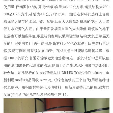
使用量:轻钢围护结构(彩涂钢板)自重为6-12公方米,钢混结构为250-
300公斤/平方米,砖墙为400公斤/平方米。因此,在材料的选择上使用
彩涂能大量节约水泥、砖、瓦等,从而大大降低对耕地的使用,大大降
低对水资源的占用。由于量面及墙面自重的大大降低,建筑物的地下
基层也可以相应降低,承重结构也可以采用轻型钢结构(尤其是单层无
车的厂房更明显}可再生使用;钢铁材料大的优点就是可回炉进行再冶
炼,实现可循环,可持续发展,而砖、瓦或混凝土只能增添建筑垃圾。根
据 ORUS的研究,普通彩涂板做为冶炼废钢,在一般的转炉中是可以使
用的,但如果是PVC溶胶的彩涂,则由于会产生DOXN,用做电炉废钢比
较合适。彩涂钢板的发展趋势也是往“3R制造”[(减少原料reduce)、重
新利用euse和物品回收 recycle)],或绿色钢铁的三个替代(用新钢种替
代老钢种、用钢铁材料替代其他材料、用新月途替代老的用途)方向
发展(在后面的彩涂产品发展趋势中洋述}。