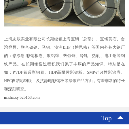
上海志辰实业有限公司长期经销上海宝钢（总部）、宝钢黄石、台
湾烨辉、联合铁钢、马钢、澳洲BHP（博思格）等国内外各大钢厂
的：彩涂卷-彩钢板卷、镀铝锌、热镀锌、冷轧、热轧、电工钢等钢
铁产品。在长期销售过程积我们累了丰厚的产品知识。特别是在
如：PVDF氟碳彩钢卷、HDP高耐候彩钢板、SMP硅改性彩涂卷、
HPC自洁彩钢板，及抗静电彩钢板等涂镀产品方面，有着非常的特长
和深刻研究。
m.shzcsy.b2b168.com
Top