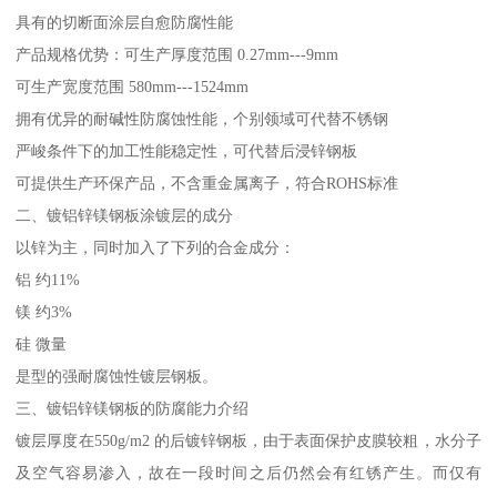
具有的切断面涂层自愈防腐性能
产品规格优势：可生产厚度范围 0.27mm---9mm
可生产宽度范围 580mm---1524mm
拥有优异的耐碱性防腐蚀性能，个别领域可代替不锈钢
严峻条件下的加工性能稳定性，可代替后浸锌钢板
可提供生产环保产品，不含重金属离子，符合ROHS标准
二、镀铝锌镁钢板涂镀层的成分
以锌为主，同时加入了下列的合金成分：
铝 约11%
镁 约3%
硅 微量
是型的强耐腐蚀性镀层钢板。
三、镀铝锌镁钢板的防腐能力介绍
镀层厚度在550g/m2 的后镀锌钢板，由于表面保护皮膜较粗，水分子
及空气容易渗入，故在一段时间之后仍然会有红锈产生。而仅有