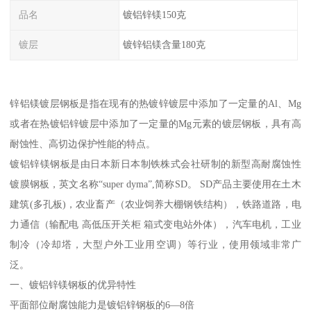
品名
镀铝锌镁150克
镀层
镀锌铝镁含量180克
锌铝镁镀层钢板是指在现有的热镀锌镀层中添加了一定量的Al、Mg
或者在热镀铝锌镀层中添加了一定量的Mg元素的镀层钢板，具有高
耐蚀性、高切边保护性能的特点。
镀铝锌镁钢板是由日本新日本制铁株式会社研制的新型高耐腐蚀性
镀膜钢板，英文名称“super dyma”,简称SD。 SD产品主要使用在土木
建筑(多孔板)，农业畜产（农业饲养大棚钢铁结构），铁路道路，电
力通信（输配电 高低压开关柜 箱式变电站外体），汽车电机，工业
制冷（冷却塔，大型户外工业用空调）等行业，使用领域非常广
泛。
一、镀铝锌镁钢板的优异特性
平面部位耐腐蚀能力是镀铝锌钢板的6—8倍