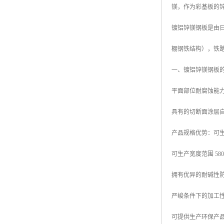
镁，作为彩基板的
高耐候彩涂板
烨辉彩钢板
镀铝锌镁钢板是由日本
宝钢彩钢卷
棚钢铁结构），铁
宝钢彩钢板
一、镀铝锌镁钢板
宝钢彩涂板
平面部位耐腐蚀能力
氟碳彩钢板
具有的切断面涂层
产品规格优势：可生产厚
可生产宽度范围 580mm
拥有优异的耐碱性
严峻条件下的加工
可提供生产环保产品