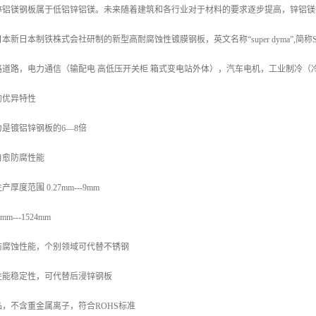
锌铝镁钢板属于低铝锌铝镁。未来随着建筑和各行业对于材料的要求逐步提高，锌铝镁
新日本制铁株式会社研制的新型高耐腐蚀性镀膜钢板，英文名称“super dyma”,简
路道路，电力通信（输配电 高低压开关柜 箱式变电站外体），汽车电机，工业制冷（
的优异特性
是镀铝锌钢板的6—8倍
自愈防腐性能
度范围 0.27mm---9mm
---1524mm
防腐蚀性能，个别领域可代替不锈钢
性能稳定性，可代替后浸锌钢板
，不含重金属离子，符合ROHS标准