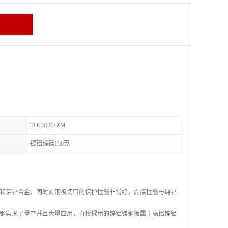
TDC51D+ZM
镀铝锌镁150克
和铝锌合金，同时对钢板切口的保护性能非常好，焊接性能与纯锌
钢实现了量产并且大量应用，直接裸用的锌铝镁钢板属于高铝锌铝