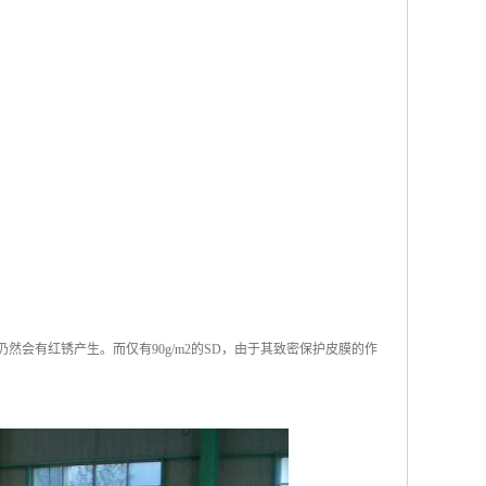
仍然会有红锈产生。而仅有90g/m2的SD，由于其致密保护皮膜的作