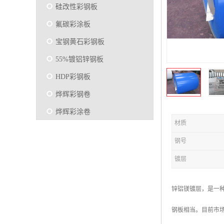
硅改性彩钢板
氟碳彩涂板
宝钢黄石彩钢板
55%镀铝锌钢板
HDP彩钢板
烨辉彩钢卷
烨辉彩涂卷
材质
马钢彩钢板卷
钢号
宝钢彩涂卷
镀层
SMP硅改性彩钢板
烨辉彩涂板
锌铝镁镀层，是一
镀铝锌
钢板相当。目前市
马钢彩涂板