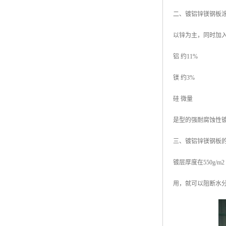
二、镀铝锌镁钢板
以锌为主，同时加
铝 约11%
镁 约3%
硅 微量
是型的强耐腐蚀性
三、镀铝锌镁钢板
镀层厚度在550g
用，就可以阻断水