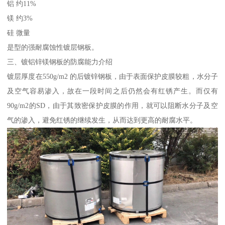
铝 约11%
镁 约3%
硅 微量
是型的强耐腐蚀性镀层钢板。
三、镀铝锌镁钢板的防腐能力介绍
镀层厚度在550g/m2 的后镀锌钢板，由于表面保护皮膜较粗，水分子
及空气容易渗入，故在一段时间之后仍然会有红锈产生。而仅有
90g/m2的SD，由于其致密保护皮膜的作用，就可以阻断水分子及空
气的渗入，避免红锈的继续发生，从而达到更高的耐腐水平。