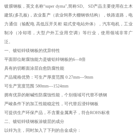
镀膜钢板，英文名称“super dyma”,简称SD。 SD产品主要使用在土木
建筑(多孔板)，农业畜产（农业饲养大棚钢铁结构），铁路道路，电
力通信（输配电 高低压开关柜 箱式变电站外体），汽车电机，工业
制冷（冷却塔，大型户外工业用空调）等行业，使用领域非常广
泛。
一、镀铝锌镁钢板的优异特性
平面部位耐腐蚀能力是镀铝锌钢板的6—8倍
具有的切断面涂层自愈防腐性能
产品规格优势：可生产厚度范围 0.27mm---9mm
可生产宽度范围 580mm---1524mm
拥有优异的耐碱性防腐蚀性能，个别领域可代替不锈钢
严峻条件下的加工性能稳定性，可代替后浸锌钢板
可提供生产环保产品，不含重金属离子，符合ROHS标准
二、镀铝锌镁钢板涂镀层的成分
以锌为主，同时加入了下列的合金成分：