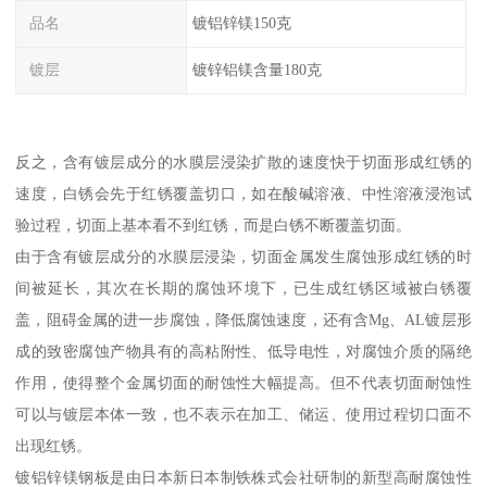
品名
镀铝锌镁150克
镀层
镀锌铝镁含量180克
反之，含有镀层成分的水膜层浸染扩散的速度快于切面形成红锈的
速度，白锈会先于红锈覆盖切口，如在酸碱溶液、中性溶液浸泡试
验过程，切面上基本看不到红锈，而是白锈不断覆盖切面。
由于含有镀层成分的水膜层浸染，切面金属发生腐蚀形成红锈的时
间被延长，其次在长期的腐蚀环境下，已生成红锈区域被白锈覆
盖，阻碍金属的进一步腐蚀，降低腐蚀速度，还有含Mg、AL镀层形
成的致密腐蚀产物具有的高粘附性、低导电性，对腐蚀介质的隔绝
作用，使得整个金属切面的耐蚀性大幅提高。但不代表切面耐蚀性
可以与镀层本体一致，也不表示在加工、储运、使用过程切口面不
出现红锈。
镀铝锌镁钢板是由日本新日本制铁株式会社研制的新型高耐腐蚀性