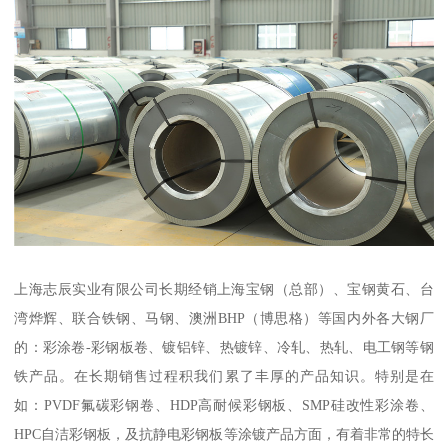
上海志辰实业有限公司长期经销上海宝钢（总部）、宝钢黄石、台
湾烨辉、联合铁钢、马钢、澳洲BHP（博思格）等国内外各大钢厂
的：彩涂卷-彩钢板卷、镀铝锌、热镀锌、冷轧、热轧、电工钢等钢
铁产品。在长期销售过程积我们累了丰厚的产品知识。特别是在
如：PVDF氟碳彩钢卷、HDP高耐候彩钢板、SMP硅改性彩涂卷、
HPC自洁彩钢板，及抗静电彩钢板等涂镀产品方面，有着非常的特长