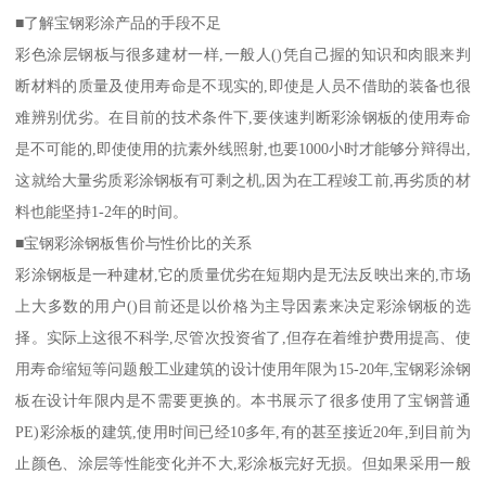
■了解宝钢彩涂产品的手段不足
彩色涂层钢板与很多建材一样,一般人()凭自己握的知识和肉眼来判
断材料的质量及使用寿命是不现实的,即使是人员不借助的装备也很
难辨别优劣。在目前的技术条件下,要侠速判断彩涂钢板的使用寿命
是不可能的,即使使用的抗素外线照射,也要1000小时才能够分辩得出,
这就给大量劣质彩涂钢板有可剩之机,因为在工程竣工前,再劣质的材
料也能坚持1-2年的时间。
■宝钢彩涂钢板售价与性价比的关系
彩涂钢板是一种建材,它的质量优劣在短期内是无法反映出来的,市场
上大多数的用户()目前还是以价格为主导因素来决定彩涂钢板的选
择。实际上这很不科学,尽管次投资省了,但存在着维护费用提高、使
用寿命缩短等问题般工业建筑的设计使用年限为15-20年,宝钢彩涂钢
板在设计年限内是不需要更换的。本书展示了很多使用了宝钢普通
PE)彩涂板的建筑,使用时间已经10多年,有的甚至接近20年,到目前为
止颜色、涂层等性能变化并不大,彩涂板完好无损。但如果采用一般