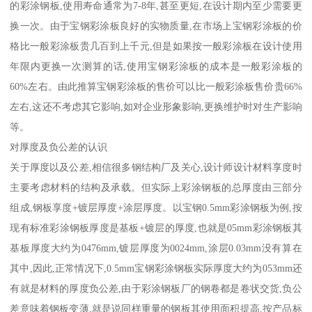
的彩涂钢板,使用寿命通常为7-8年,甚至更短,在设计期内至少需要更
换一次。由于宝钢彩涂板良好的实物质量,在市场上宝钢彩涂板的价
格比一般彩涂板贵几百到上千元,但是如果按一般彩涂板在设计使用
年限内更换一次测算的话,使用宝钢彩涂板的成本是一般彩涂板的
60%左右。由此推算宝钢彩涂板的售价可以比一般彩涂板售价贵66%
左右,这还不考虑其它影响,如对企业形象影响,更换维护时对生产影响
等。
对厚度及负公差的认识
关于厚度以及公差,相信很多钢结构厂及关心,设计师设计材料享度时
主要考虑材料的结构及承载。但实际上彩涂钢板的总厚度由三部分
组成,钢板享度+镀层厚度+涂层厚度。以宝钢0.5mm彩涂钢板为例,按
现有标准彩涂钢板厚度是基板+镀层的厚度,也就是05mm彩涂钢板其
基板厚度大约为0476mm,镀层厚度为0024mm,涂层0.03mm没有算在
其中,因此,正常情况下,0.5mm宝钢彩涂钢板实际厚度大约为053mm还
有就是材料的厚度负公差,由于彩涂钢板厂的钢卷都是卷状交货,负公
差意味着钢板变薄,就是说同样重量的钢板其使用面积提高,按产品标