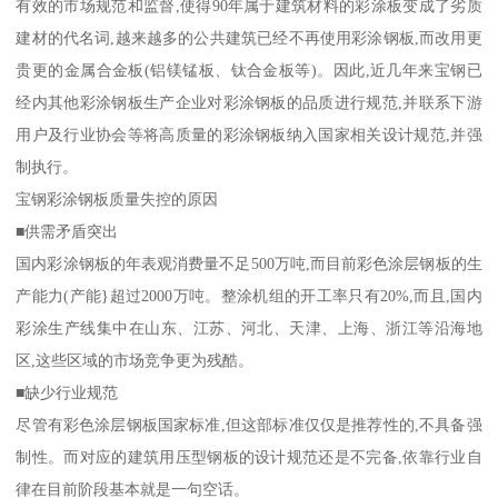
有效的市场规范和监督,使得90年属于建筑材料的彩涂板变成了劣质
建材的代名词,越来越多的公共建筑已经不再使用彩涂钢板,而改用更
贵更的金属合金板(铝镁锰板、钛合金板等)。因此,近几年来宝钢已
经内其他彩涂钢板生产企业对彩涂钢板的品质进行规范,并联系下游
用户及行业协会等将高质量的彩涂钢板纳入国家相关设计规范,并强
制执行。
宝钢彩涂钢板质量失控的原因
■供需矛盾突出
国内彩涂钢板的年表观消费量不足500万吨,而目前彩色涂层钢板的生
产能力(产能}超过2000万吨。整涂机组的开工率只有20%,而且,国内
彩涂生产线集中在山东、江苏、河北、天津、上海、浙江等沿海地
区,这些区域的市场竞争更为残酷。
■缺少行业规范
尽管有彩色涂层钢板国家标准,但这部标准仅仅是推荐性的,不具备强
制性。而对应的建筑用压型钢板的设计规范还是不完备,依靠行业自
律在目前阶段基本就是一句空话。