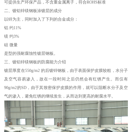
可提供生产环保产品，不含重金属离子，符合ROHS标准
二、镀铝锌镁钢板涂镀层的成分
以锌为主，同时加入了下列的合金成分：
铝 约11%
镁 约3%
硅 微量
是型的强耐腐蚀性镀层钢板。
三、镀铝锌镁钢板的防腐能力介绍
镀层厚度在550g/m2 的后镀锌钢板，由于表面保护皮膜较粗，水分子
及空气容易渗入，故在一段时间之后仍然会有红锈产生。而仅有
90g/m2的SD，由于其致密保护皮膜的作用，就可以阻断水分子及空
气的渗入，避免红锈的继续发生，从而达到更高的耐腐水平。