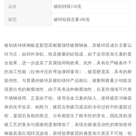
品名
镀铝锌镁150克
镀层
镀锌铝镁含量180克
镀铝镁锌镁钢板是新型高耐腐蚀性镀膜钢板，其镀锌层成分主要以
锌为主，由锌外加铝，镁及微量的硅组成，由于这些添加元素的复
合效果，进一步提高了其腐蚀抑制效果。此外，具有在严峻条件下
的加工性能（拉伸冲压折弯油漆焊接等），镀层硬度高，具有的耐
损伤性。与普通的镀锌及镀铝镁锌产品相比，镀敷附着量少却能实
现更出色的耐腐蚀性，由于具有这种耐腐蚀性，在某些领域可代替
不锈钢使用。正是由于铝、镁等合金元素的加入，使得镀层与钢基
体的化学反应、粘附力，镀层在热镀完成后的冷却过程中的凝固过
程，凝固后各相的形态、分布都发生了根本性的变化，因此其热浸
镀工艺的复杂与困难程度都增加了，表现在镀液流动性的增加使得
钢板表面出现锌流波痕，获得较厚镀层的难度加大甚至不可能；铝