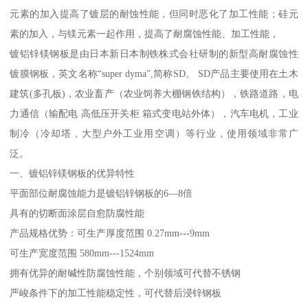
元素的加入提高了镀层的耐蚀性能，但同时恶化了加工性能；硅元
素的加入，与镁元素一起作用，提高了耐腐蚀性能、加工性能，
镀铝锌镁钢板是由日本新日本制铁株式会社研制的新型高耐腐蚀性
镀膜钢板，英文名称“super dyma”,简称SD。 SD产品主要使用在土木
建筑(多孔板)，农业畜产（农业饲养大棚钢铁结构），铁路道路，电
力通信（输配电 高低压开关柜 箱式变电站外体），汽车电机，工业
制冷（冷却塔，大型户外工业用空调）等行业，使用领域非常广
泛。
一、镀铝锌镁钢板的优异特性
平面部位耐腐蚀能力是镀铝锌钢板的6—8倍
具有的切断面涂层自愈防腐性能
产品规格优势：可生产厚度范围 0.27mm---9mm
可生产宽度范围 580mm---1524mm
拥有优异的耐碱性防腐蚀性能，个别领域可代替不锈钢
严峻条件下的加工性能稳定性，可代替后浸锌钢板