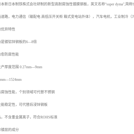
新日本制铁株式会社研制的新型高耐腐蚀性镀膜钢板，英文名称“super dyma”,简
路道路，电力通信（输配电 高低压开关柜 箱式变电站外体），汽车电机，工业制冷（
的优异特性
是镀铝锌钢板的6—8倍
自愈防腐性能
度范围 0.27mm---9mm
---1524mm
防腐蚀性能，个别领域可代替不锈钢
性能稳定性，可代替后浸锌钢板
，不含重金属离子，符合ROHS标准
涂镀层的成分