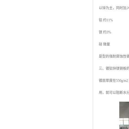
以锌为主，同时加
铝 约11%
镁 约3%
硅 微量
是型的强耐腐蚀性
三、镀铝锌镁钢板
镀层厚度在550g
用，就可以阻断水