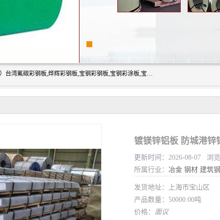
上海志辰实业有限公司主要经销:上海宝钢彩钢卷（宝钢总厂）台湾氟碳彩钢板,烨辉彩钢板,宝钢彩钢板,宝钢彩涂板,宝钢彩钢卷,马钢彩钢板,马钢彩钢卷,镀铝锌钢板,PVDF彩钢板,台湾烨辉彩钢板,高耐候彩钢板,硅改性彩钢板,规格齐全。
镀镁锌铝板 防城港锌
更新时间：2026-08-07 浏
所属行业：
冶金
钢材
建筑
发货地址：上海市宝山区
产品数量：50000.00吨
价格：
面议