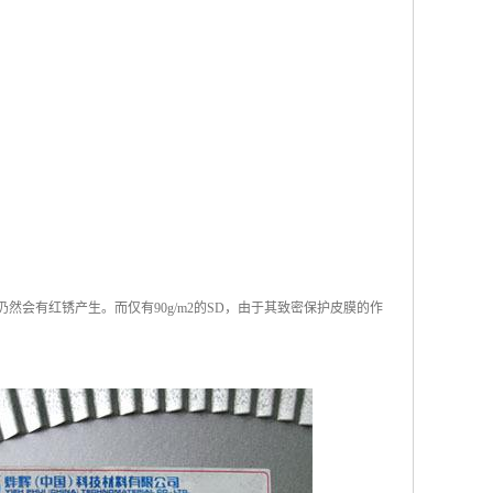
仍然会有红锈产生。而仅有90g/m2的SD，由于其致密保护皮膜的作