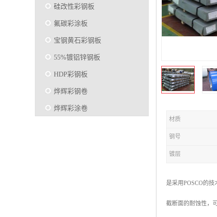
硅改性彩钢板
氟碳彩涂板
宝钢黄石彩钢板
55%镀铝锌钢板
HDP彩钢板
烨辉彩钢卷
烨辉彩涂卷
材质
马钢彩钢板卷
钢号
宝钢彩涂卷
镀层
SMP硅改性彩钢板
烨辉彩涂板
是采用POSCO的技
镀铝锌
截断面的耐蚀性，可
马钢彩涂板