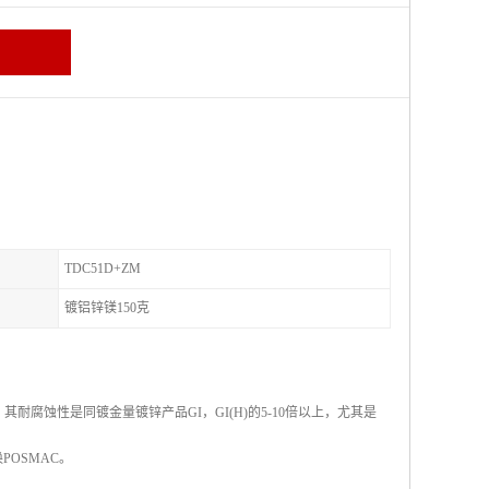
TDC51D+ZM
镀铝锌镁150克
，其耐腐蚀性是同镀金量镀锌产品GI，GI(H)的5-10倍以上，尤其是
OSMAC。