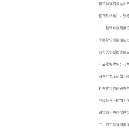
镀铝锌镁钢板是由日本
高耐候彩涂板
烨辉彩钢板
棚钢铁结构），铁
宝钢彩钢卷
一、镀铝锌镁钢板
宝钢彩钢板
平面部位耐腐蚀能力
宝钢彩涂板
具有的切断面涂层
氟碳彩钢板
产品规格优势：可生产厚
可生产宽度范围 580mm
拥有优异的耐碱性
严峻条件下的加工
可提供生产环保产品
二、镀铝锌镁钢板