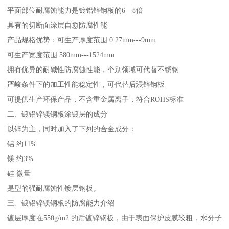
平面部位耐腐蚀能力是镀铝锌钢板的6—8倍
具有的切断面涂层自愈防腐性能
产品规格优势：可生产厚度范围 0.27mm---9mm
可生产宽度范围 580mm---1524mm
拥有优异的耐碱性防腐蚀性能，个别领域可代替不锈钢
严峻条件下的加工性能稳定性，可代替后浸锌钢板
可提供生产环保产品，不含重金属离子，符合ROHS标准
二、镀铝锌镁钢板涂镀层的成分
以锌为主，同时加入了下列的合金成分：
铝 约11%
镁 约3%
硅 微量
是型的强耐腐蚀性镀层钢板。
三、镀铝锌镁钢板的防腐能力介绍
镀层厚度在550g/m2 的后镀锌钢板，由于表面保护皮膜较粗，水分子