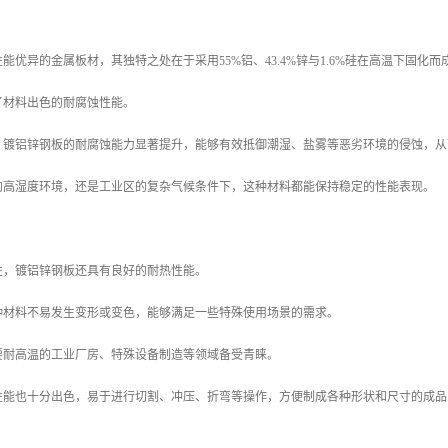
能优异的金属板材，其独特之处在于采用55%铝、43.4%锌与1.6%硅在高温下固化
了材料出色的耐腐蚀性能。
，镀铝锌钢板的耐腐蚀能力显著提升，能够有效抵御潮湿、盐雾等恶劣环境的侵蚀，从
的高湿度环境，还是工业区的复杂气候条件下，这种材料都能保持稳定的性能表现。
性，镀铝锌钢板还具有良好的耐热性能。
种材料不易发生变形或变色，能够满足一些特殊使用场景的需求。
要耐高温的工业厂房、特殊设备制造等领域备受青睐。
性能也十分出色，易于进行切割、冲压、折弯等操作，方便制成各种形状和尺寸的成品