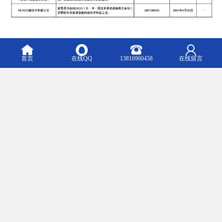
上海志辰实业有限公司长期经销上海宝钢（总部）、宝钢黄石、台
湾烨辉、联合铁钢、马钢、澳洲BHP（博思格）等国内外各大钢厂
首页
在线QQ
13816960458
在线留言
的：彩涂卷-彩钢板卷、镀铝锌、热镀锌、冷轧、热轧、电工钢等钢
铁产品。在长期销售过程积我们累了丰厚的产品知识。特别是在
如：PVDF氟碳彩钢卷、HDP高耐候彩钢板、SMP硅改性彩涂卷、
HPC自洁彩钢板，及抗静电彩钢板等涂镀产品方面，有着非常的特长
和深刻研究。
m.shzcsy.b2b168.com
Top
主营产品：氟碳彩钢板 烨辉彩钢板 宝钢彩钢板 宝钢彩涂板 宝钢彩钢卷 马钢彩钢板 马钢彩钢
卷 镀铝锌钢板 PVDF彩钢板 台湾烨辉彩钢板 高耐候彩钢板 硅改性彩钢板