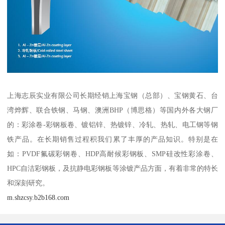
上海志辰实业有限公司长期经销上海宝钢（总部）、宝钢黄石、台
湾烨辉、联合铁钢、马钢、澳洲BHP（博思格）等国内外各大钢厂
的：彩涂卷-彩钢板卷、镀铝锌、热镀锌、冷轧、热轧、电工钢等钢
铁产品。在长期销售过程积我们累了丰厚的产品知识。特别是在
如：PVDF氟碳彩钢卷、HDP高耐候彩钢板、SMP硅改性彩涂卷、
HPC自洁彩钢板，及抗静电彩钢板等涂镀产品方面，有着非常的特长
和深刻研究。
m.shzcsy.b2b168.com