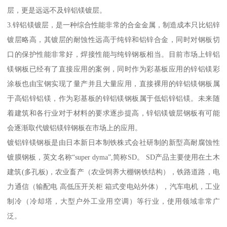
层，更是远远不及锌铝镁镀层。
3.锌铝镁镀层，是一种综合性能非常的合金金属，制造成本只比铝锌
镀层略高，其镀层的耐蚀性远高于纯锌和铝锌合金，同时对钢板切
口的保护性能非常好，焊接性能与纯锌钢板相当。目前市场上锌铝
镁钢板已经有了直接应用的案例，同时作为彩基板应用的锌铝镁彩
涂板也由宝钢实现了量产并且大量应用，直接裸用的锌铝镁钢板属
于高铝锌铝镁，作为彩基板的锌铝镁钢板属于低铝锌铝镁。未来随
着建筑和各行业对于材料的要求逐步提高，锌铝镁镀层钢板有可能
会逐渐取代镀铝镁锌钢板在市场上的应用。
镀铝锌镁钢板是由日本新日本制铁株式会社研制的新型高耐腐蚀性
镀膜钢板，英文名称“super dyma”,简称SD。 SD产品主要使用在土木
建筑(多孔板)，农业畜产（农业饲养大棚钢铁结构），铁路道路，电
力通信（输配电 高低压开关柜 箱式变电站外体），汽车电机，工业
制冷（冷却塔，大型户外工业用空调）等行业，使用领域非常广
泛。