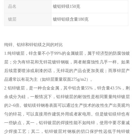
品名
镀铝锌镁150克
镀层
镀锌铝镁含量180克
纯锌、铝锌和锌铝镁之间的对比
1.纯锌镀层，锌含量不小于99%的金属镀层，属于经济型的防腐蚀镀
层；分为有锌花和无锌花镀锌钢板，两者耐腐蚀性几乎一样。如果
后续需要喷涂或刷漆的话，无锌花的产品会更加美观；而厚锌层产
品通常以有花为主（如锌层重量双面275g/m2）。
2.铝锌镀层，是一种合金金属，其中铝含量55%，锌含量43.5%，剩
余成分为硅，一般情况下，铝锌镀层的耐蚀性是相同重量纯锌镀层
的2~6倍。镀铝镁锌钢卷表面可以通过生产技术的改性生产出美观均
匀的锌花，可以直接用作建筑外用或者家电用。但是镀铝镁锌也有
一些缺点，其一，铝锌镀层的焊接性能不如纯锌，使用中要尽量减
少焊接工艺；其二，铝锌镀层对钢板的切口保护性远低于纯锌镀