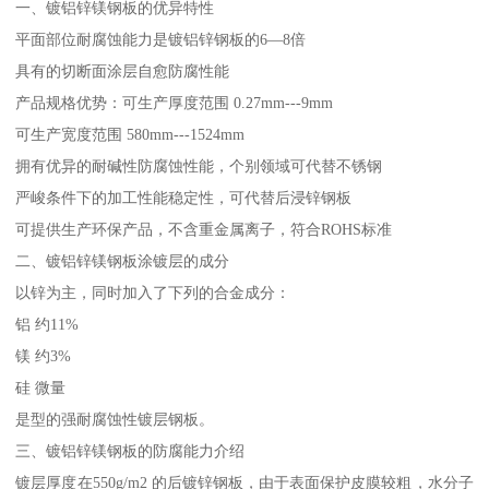
一、镀铝锌镁钢板的优异特性
平面部位耐腐蚀能力是镀铝锌钢板的6—8倍
具有的切断面涂层自愈防腐性能
产品规格优势：可生产厚度范围 0.27mm---9mm
可生产宽度范围 580mm---1524mm
拥有优异的耐碱性防腐蚀性能，个别领域可代替不锈钢
严峻条件下的加工性能稳定性，可代替后浸锌钢板
可提供生产环保产品，不含重金属离子，符合ROHS标准
二、镀铝锌镁钢板涂镀层的成分
以锌为主，同时加入了下列的合金成分：
铝 约11%
镁 约3%
硅 微量
是型的强耐腐蚀性镀层钢板。
三、镀铝锌镁钢板的防腐能力介绍
镀层厚度在550g/m2 的后镀锌钢板，由于表面保护皮膜较粗，水分子