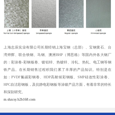
上海志辰实业有限公司长期经销上海宝钢（总部）、宝钢黄石、台
湾烨辉、联合铁钢、马钢、澳洲BHP（博思格）等国内外各大钢厂
的：彩涂卷-彩钢板卷、镀铝锌、热镀锌、冷轧、热轧、电工钢等钢
铁产品。在长期销售过程积我们累了丰厚的产品知识。特别是在
如：PVDF氟碳彩钢卷、HDP高耐候彩钢板、SMP硅改性彩涂卷、
HPC自洁彩钢板，及抗静电彩钢板等涂镀产品方面，有着非常的特长
和深刻研究。
m.shzcsy.b2b168.com