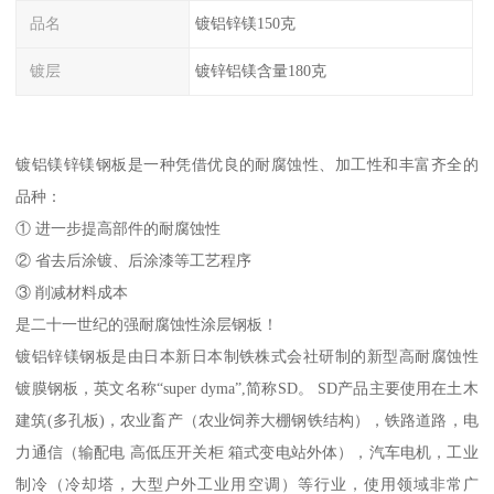
品名
镀铝锌镁150克
镀层
镀锌铝镁含量180克
镀铝镁锌镁钢板是一种凭借优良的耐腐蚀性、加工性和丰富齐全的
品种：
① 进一步提高部件的耐腐蚀性
② 省去后涂镀、后涂漆等工艺程序
③ 削减材料成本
是二十一世纪的强耐腐蚀性涂层钢板！
镀铝锌镁钢板是由日本新日本制铁株式会社研制的新型高耐腐蚀性
镀膜钢板，英文名称“super dyma”,简称SD。 SD产品主要使用在土木
建筑(多孔板)，农业畜产（农业饲养大棚钢铁结构），铁路道路，电
力通信（输配电 高低压开关柜 箱式变电站外体），汽车电机，工业
制冷（冷却塔，大型户外工业用空调）等行业，使用领域非常广