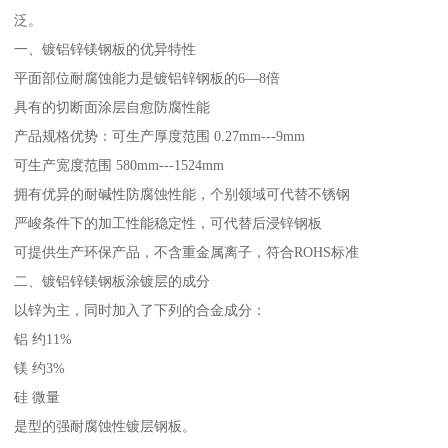
泛。
一、镀铝锌镁钢板的优异特性
平面部位耐腐蚀能力是镀铝锌钢板的6—8倍
具有的切断面涂层自愈防腐性能
产品规格优势：可生产厚度范围 0.27mm---9mm
可生产宽度范围 580mm---1524mm
拥有优异的耐碱性防腐蚀性能，个别领域可代替不锈钢
严峻条件下的加工性能稳定性，可代替后浸锌钢板
可提供生产环保产品，不含重金属离子，符合ROHS标准
二、镀铝锌镁钢板涂镀层的成分
以锌为主，同时加入了下列的合金成分：
铝 约11%
镁 约3%
硅 微量
是型的强耐腐蚀性镀层钢板。