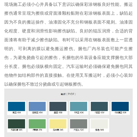
现场施工必须小心并具备以下意识以确保彩涂钢板良好性能。搬运
擦伤通常呈现为擦痕或背面漆颗粒黏附在彩涂钢板表面上，缺陷起
因为不良的搬运操作、油漆固化不充分和钢板表面不规则。油漆固
化程度、硬度和润滑性影响擦伤缺陷。良好的辊压润滑，合适的背
面漆将有助于减少擦伤缺陷。有时可以采用在钢板表面敷上一层透
明的、可剥离的膜以避免搬运擦伤。捆包厂内吊装也可能产生擦
伤，为避免挠曲引起的擦伤，长捆包的吊装设备应能支撑捆包大部
分长度。捆包必须纵横向固定。汽车运输时必须确保避免捆包同其
他物件如结构部件的直接接触。在使用叉车搬运时，必须小心装卸
以确保捆包不致过分挠曲或引起钢板擦伤。