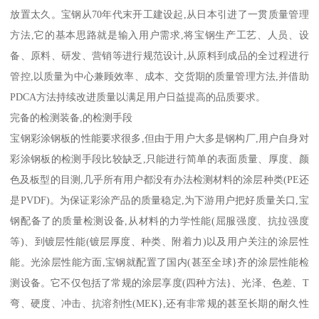
放置太久。宝钢从70年代末开工建设起,从日本引进了一贯质量管理
方法,它的基本思路就是输入用户需求,将宝钢生产工艺、人员、设
备、原料、研发、营销等进行规范设计,从原料到成品的全过程进行
管控,以质量为中心兼顾效率、成本、交货期的质量管理方法,并借助
PDCA方法持续改进质量以满足用户日益提高的品质要求。
完备的检测装备,的检测手段
宝钢彩涂钢板的性能要求很多,但由于用户大多是钢构厂,用户自身对
彩涂钢板的检测手段比较缺乏,只能进行简单的表面质量、厚度、颜
色及板型的目测,几乎所有用户都没有办法检测材料的涂层种类(PE还
是PVDF)。为保证彩涂产品的质量稳定,为下游用户把好质量关口,宝
钢配备了的质量检测设备,从材料的力学性能(屈服强度、抗拉强度
等)、到镀层性能(镀层厚度、种类、附着力)以及用户关注的涂层性
能。光涂层性能方面,宝钢就配置了国内(甚至全球}齐的涂层性能检
测设备。它不仅包括了常规的涂层享度(四种方法}、光泽、色差、T
弯、硬度、冲击、抗溶剂性(MEK},还有非常规的甚至长期的耐久性