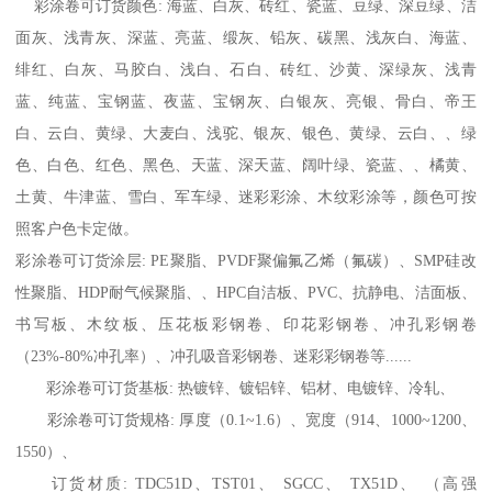
彩涂卷可订货颜色: 海蓝、白灰、砖红、瓷蓝、豆绿、深豆绿、洁
面灰、浅青灰、深蓝、亮蓝、缎灰、铅灰、碳黑、浅灰白、海蓝、
绯红、白灰、马胶白、浅白、石白、砖红、沙黄、深绿灰、浅青
蓝、纯蓝、宝钢蓝、夜蓝、宝钢灰、白银灰、亮银、骨白、帝王
白、云白、黄绿、大麦白、浅驼、银灰、银色、黄绿、云白、、绿
色、白色、红色、黑色、天蓝、深天蓝、阔叶绿、瓷蓝、、橘黄、
土黄、牛津蓝、雪白、军车绿、迷彩彩涂、木纹彩涂等，颜色可按
照客户色卡定做。
彩涂卷可订货涂层: PE聚脂、PVDF聚偏氟乙烯（氟碳）、SMP硅改
性聚脂、HDP耐气候聚脂、、HPC自洁板、PVC、抗静电、洁面板、
书写板、木纹板、压花板彩钢卷、印花彩钢卷、冲孔彩钢卷
（23%-80%冲孔率）、冲孔吸音彩钢卷、迷彩彩钢卷等......
彩涂卷可订货基板: 热镀锌、镀铝锌、铝材、电镀锌、冷轧、
彩涂卷可订货规格: 厚度（0.1~1.6）、宽度（914、1000~1200、
1550）、
订货材质: TDC51D、TST01、 SGCC、 TX51D、 （高强