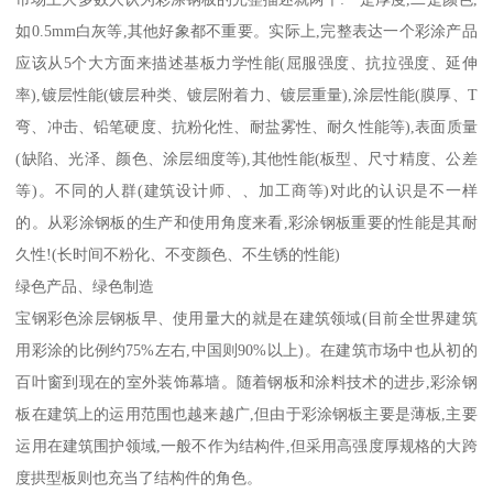
如0.5mm白灰等,其他好象都不重要。实际上,完整表达一个彩涂产品
应该从5个大方面来描述基板力学性能(屈服强度、抗拉强度、延伸
率),镀层性能(镀层种类、镀层附着力、镀层重量),涂层性能(膜厚、T
弯、冲击、铅笔硬度、抗粉化性、耐盐雾性、耐久性能等),表面质量
(缺陷、光泽、颜色、涂层细度等),其他性能(板型、尺寸精度、公差
等)。不同的人群(建筑设计师、、加工商等)对此的认识是不一样
的。从彩涂钢板的生产和使用角度来看,彩涂钢板重要的性能是其耐
久性!(长时间不粉化、不变颜色、不生锈的性能)
绿色产品、绿色制造
宝钢彩色涂层钢板早、使用量大的就是在建筑领域(目前全世界建筑
用彩涂的比例约75%左右,中国则90%以上)。在建筑市场中也从初的
百叶窗到现在的室外装饰幕墙。随着钢板和涂料技术的进步,彩涂钢
板在建筑上的运用范围也越来越广,但由于彩涂钢板主要是薄板,主要
运用在建筑围护领域,一般不作为结构件,但采用高强度厚规格的大跨
度拱型板则也充当了结构件的角色。