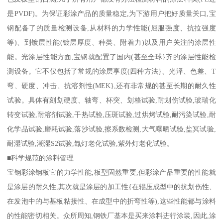
是PVDF)。为保证彩涂产品的质量稳定,为下游用户把好质量关口,宝
钢配备了的质量检测设备,从材料的力学性能(屈服强度、抗拉强度
等)、到镀层性能(镀层厚度、种类、附着力)以及用户关注的涂层性
能。光涂层性能方面,宝钢就配置了国内(甚至全球}齐的涂层性能检
测设备。它不仅包括了常规的涂层享度(四种方法}、光泽、色差、T
弯、硬度、冲击、抗溶剂性(MEK},还有非常规的甚至长期的耐久性
试验。具体有刻划硬度、轴弯、杯突、划格试验,耐划伤试验,玻瑞化
转变试验,耐溶剂试验,干热试验,压斑试验,过烘烤试验,耐污染试验,耐
化学品试验,磨耗试验,落沙试验,擦系数检测,大气曝晒试验,盐冥试验,
耐湿试验,潮湿S2试验,氙灯老化试验,紫外灯老化试验。
■科学规范的涂料管理
宝钢彩涂钢板它的力学性能,板型固然重要,但彩涂产品重要的性能就
是涂层的耐久性,其次就是涂层的加工性{在辊压成型中的抗划伤性、
在发泡中的与基板粘接性、在成型中的折弯性等),这些性能都与涂料
的性能密切相关。众所周知,钢铁厂基本是买来涂料进行涂装,因此,涂