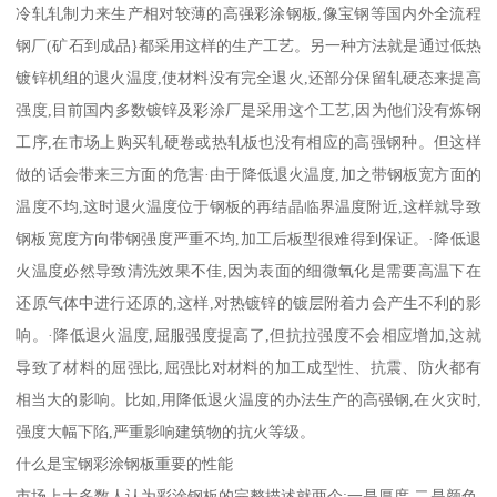
冷轧轧制力来生产相对较薄的高强彩涂钢板,像宝钢等国内外全流程
钢厂(矿石到成品}都采用这样的生产工艺。另一种方法就是通过低热
镀锌机组的退火温度,使材料没有完全退火,还部分保留轧硬态来提高
强度,目前国内多数镀锌及彩涂厂是采用这个工艺,因为他们没有炼钢
工序,在市场上购买轧硬卷或热轧板也没有相应的高强钢种。但这样
做的话会带来三方面的危害·由于降低退火温度,加之带钢板宽方面的
温度不均,这时退火温度位于钢板的再结晶临界温度附近,这样就导致
钢板宽度方向带钢强度严重不均,加工后板型很难得到保证。·降低退
火温度必然导致清洗效果不佳,因为表面的细微氧化是需要高温下在
还原气体中进行还原的,这样,对热镀锌的镀层附着力会产生不利的影
响。·降低退火温度,屈服强度提高了,但抗拉强度不会相应增加,这就
导致了材料的屈强比,屈强比对材料的加工成型性、抗震、防火都有
相当大的影响。比如,用降低退火温度的办法生产的高强钢,在火灾时,
强度大幅下陷,严重影响建筑物的抗火等级。
什么是宝钢彩涂钢板重要的性能
市场上大多数人认为彩涂钢板的完整描述就两个:一是厚度,二是颜色,