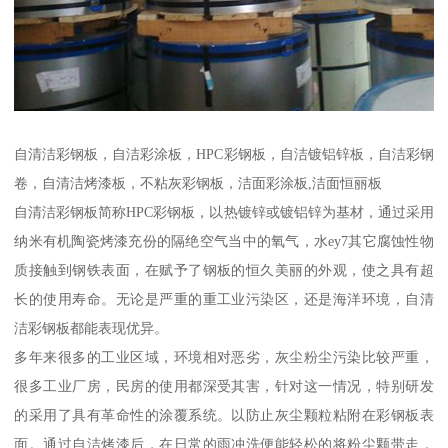
自清洁彩钢板，自洁彩涂板，HPC彩钢板，自洁镀铝锌板，自洁彩钢
卷，自清洁烤漆板，不粘灰彩钢板，洁面彩涂板,洁面恒丽板
自清洁彩钢板简称HPC彩钢板，以热镀锌或镀铝锌为基材，通过采用
纳米有机陶瓷烤漆充份的隔绝空气当中的氧气，水ey7其它腐蚀性物
质接触到钢铁表面，在赋予了钢板的恒久美丽的外观，使之具有超
长的使用寿命。无论是严重的重工业污染区，还是海洋环境，自清
洁彩钢板都能表现优异。
多年来很多的工业区域，环境相对恶劣，灰尘粉尘污染比较严重，
很多工业厂房，民房的使用都深受其害，针对这一情况，特别研发
的采用了具有革命性的涂覆系统。以防止灰尘颗粒粘附在彩钢板表
面。通过自洁烤漆后，在日常的雨冲洗便能轻松的将粉尘颗带走，