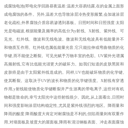
成腐蚀电池(即电化学回路昼夜温差:温差大容易结露,在的金属上面形
成电腐蚀的条件。另外,温差大也导致涂层冷热变形频繁,会加速涂层
老化疏松,外界腐蚀介质容易渗透到基板。日照时间和日照强度:太阳
光是电磁波,根据能量及频率的高低分为y射线、X射线、紫外线、可
见光、红外线、微波和无线电波。微波和无线电波具有低能量并不
和物质互作用。红外线也属低能量光音,它只能拉伸或弯曲物质的化
学键,而不能使之断裂。可见光赋予万物丰室的色彩。UV紫外光谱属
高频射线,它有比低能光谐更大的破坏力。如我们知道的皮肤黑斑和
皮肤癌是由于太阳紫外线造成的。同样,UV也能破坏物质的化学键,
使其断裂。这取决于UV的波长和物质的化学键强度。X射线有穿透
作用,y射线能使物质化学键断裂并产生游离的带电离子,这些对有机
物都是致命的,幸亏太阳光中这些射线很少。因此,从上面看出,日照时
间和强度影响涂层结构稳定性,尤其是紫外线强烈的地区。降雨量和
降雨的酸度:降雨酸度大肯定对耐腐蚀是不利的,但陷雨量则有双重作
用,对墙面板及坡度大的屋面板,降雨有清洁钢板表面、冲走表面腐蚀