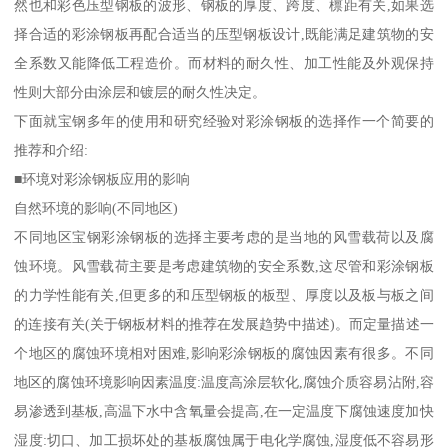
然也和彩色压型钢板的波形、钢板的厚度、跨度、檩距有关,如果选
择合适的彩涂钢板再配合适当的压型钢板设计,既能满足建筑物的安
全系数又能降低工程造价。而材料的耐久性、加工性能及外观保持
性则大部分由涂层和镀层的耐久性决定。
下面就宝钢多年的使用和研究经验对彩涂钢板的选择作一个简要的
推荐和介绍:
■环境对彩涂钢板应用的影响
自然环境的影响(不同地区)
不同地区宝钢彩涂钢板的选择主要考虑的是当地的风雪载荷以及腐
蚀环境。风雪载荷主要是考虑建筑物的安全系数,这尽管和彩涂钢板
的力学性能有关,但更多的和压型钢板的板型、厚度以及板与板之间
的连接有关(关于钢板材料的推荐在发展趋势中描述)。而定量描述一
个地区的腐蚀环境相对困难,影响彩涂钢板的腐蚀因素有很多。不同
地区的腐蚀环境影响因素温度:温度高涂层软化,腐蚀介质容易沾附,容
易渗透到基板,高温下水中含氧量会提高,在一定温度下腐蚀速度加快
湿度:切口、加工损坏处的基板腐蚀属于电化学腐蚀,湿度低不容易形