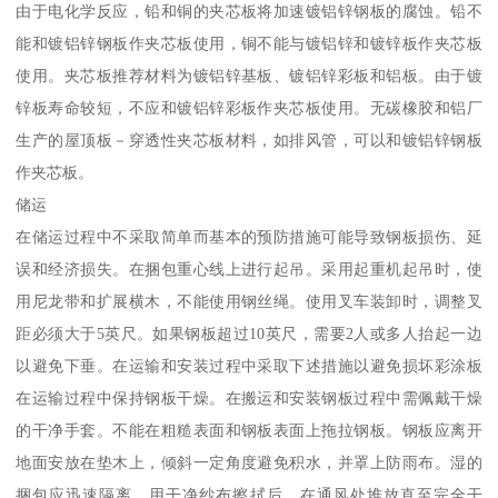
由于电化学反应，铅和铜的夹芯板将加速镀铝锌钢板的腐蚀。铅不
能和镀铝锌钢板作夹芯板使用，铜不能与镀铝锌和镀锌板作夹芯板
使用。夹芯板推荐材料为镀铝锌基板、镀铝锌彩板和铝板。由于镀
锌板寿命较短，不应和镀铝锌彩板作夹芯板使用。无碳橡胶和铝厂
生产的屋顶板－穿透性夹芯板材料，如排风管，可以和镀铝锌钢板
作夹芯板。
储运
在储运过程中不采取简单而基本的预防措施可能导致钢板损伤、延
误和经济损失。在捆包重心线上进行起吊。采用起重机起吊时，使
用尼龙带和扩展横木，不能使用钢丝绳。使用叉车装卸时，调整叉
距必须大于5英尺。如果钢板超过10英尺，需要2人或多人抬起一边
以避免下垂。在运输和安装过程中采取下述措施以避免损坏彩涂板
在运输过程中保持钢板干燥。在搬运和安装钢板过程中需佩戴干燥
的干净手套。不能在粗糙表面和钢板表面上拖拉钢板。钢板应离开
地面安放在垫木上，倾斜一定角度避免积水，并罩上防雨布。湿的
捆包应迅速隔离，用干净纱布擦拭后，在通风处堆放直至完全干