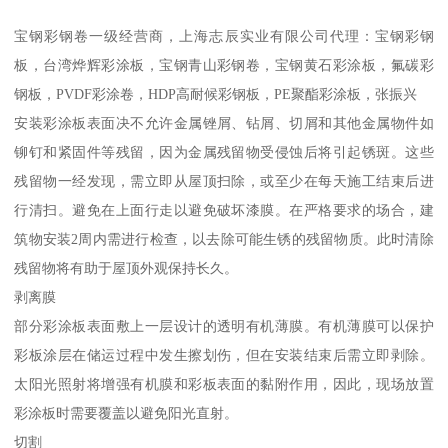
宝钢彩钢卷一级经营商，上海志辰实业有限公司代理：宝钢彩钢
板，台湾烨辉彩涂板，宝钢青山彩钢卷，宝钢黄石彩涂板，氟碳彩
钢板，PVDF彩涂卷，HDP高耐候彩钢板，PE聚酯彩涂板，张振兴
安装彩涂板表面决不允许金属锉屑、钻屑、切屑和其他金属物件如
铆钉和紧固件等残留，因为金属残留物受侵蚀后将引起锈斑。这些
残留物一经发现，需立即从屋顶扫除，或至少在每天施工结束后进
行清扫。避免在上面行走以避免破坏漆膜。在严格要求的场合，建
筑物安装2周内需进行检查，以去除可能生锈的残留物质。此时清除
残留物将有助于屋顶外观保持长久。
剥离膜
部分彩涂板表面敷上一层设计的透明有机薄膜。有机薄膜可以保护
彩板涂层在储运过程中发生擦划伤，但在安装结束后需立即剥除。
太阳光照射将增强有机膜和彩板表面的黏附作用，因此，现场放置
彩涂板时需要覆盖以避免阳光直射。
切割