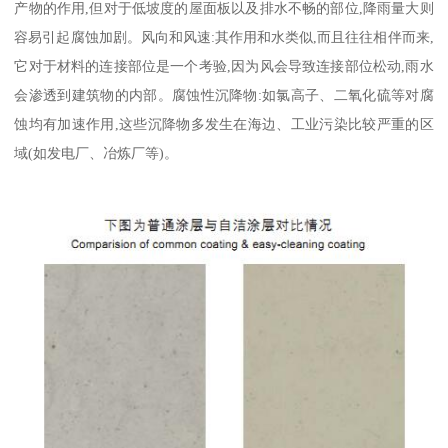
产物的作用,但对于低坡度的屋面板以及排水不畅的部位,降雨量大则
容易引起腐蚀加剧。风向和风速:其作用和水类似,而且往往相伴而来,
它对于材料的连接部位是一个考验,因为风会导致连接部位松动,雨水
会渗透到建筑物的内部。腐蚀性沉降物:如氯高子、二氧化硫等对腐
蚀均有加速作用,这些沉降物多发生在海边、工业污染比较严重的区
域(如发电厂、冶炼厂等)。