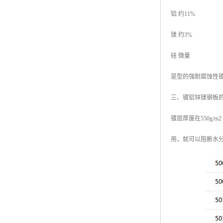
铝 约11%
镁 约3%
硅 微量
是型的强耐腐蚀性
三、镀铝锌镁钢板
镀层厚度在550g
用，就可以阻断水