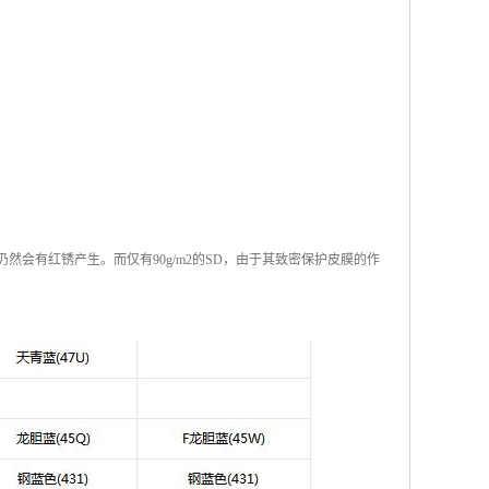
仍然会有红锈产生。而仅有90g/m2的SD，由于其致密保护皮膜的作