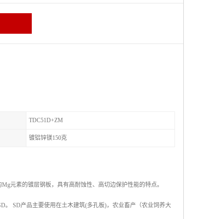
TDC51D+ZM
镀铝锌镁150克
的Mg元素的镀层钢板，具有高耐蚀性、高切边保护性能的特点。
称SD。 SD产品主要使用在土木建筑(多孔板)，农业畜产（农业饲养大