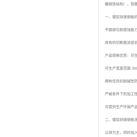
棚钢铁结构），铁
高耐候彩涂板
烨辉彩钢板
一、镀铝锌镁钢板
宝钢彩钢卷
平面部位耐腐蚀能力
宝钢彩钢板
具有的切断面涂层
宝钢彩涂板
产品规格优势：可生产厚
氟碳彩钢板
可生产宽度范围 580mm
拥有优异的耐碱性
严峻条件下的加工
可提供生产环保产品
二、镀铝锌镁钢板
以锌为主，同时加