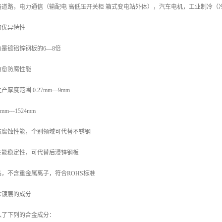
路道路，电力通信（输配电 高低压开关柜 箱式变电站外体），汽车电机，工业制冷（
的优异特性
是镀铝锌钢板的6—8倍
自愈防腐性能
度范围 0.27mm---9mm
---1524mm
防腐蚀性能，个别领域可代替不锈钢
性能稳定性，可代替后浸锌钢板
，不含重金属离子，符合ROHS标准
涂镀层的成分
入了下列的合金成分：