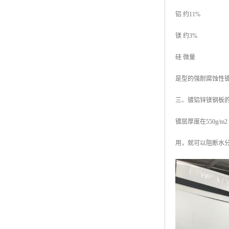
铝 约11%
镁 约3%
硅 微量
是型的强耐腐蚀性
三、镀铝锌镁钢板
镀层厚度在550g
用，就可以阻断水