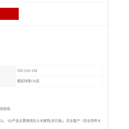
TDC51D+ZM
镀铝锌镁150克
的硅组成。
称SD。 SD产品主要使用在土木建筑(多孔板)，农业畜产（农业饲养大