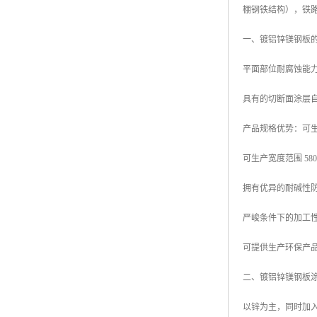
棚钢铁结构），铁
高耐候彩涂板
烨辉彩钢板
一、镀铝锌镁钢板
宝钢彩钢卷
平面部位耐腐蚀能力
宝钢彩钢板
具有的切断面涂层
宝钢彩涂板
产品规格优势：可生产厚
氟碳彩钢板
可生产宽度范围 580mm
拥有优异的耐碱性
严峻条件下的加工
可提供生产环保产品
二、镀铝锌镁钢板
以锌为主，同时加