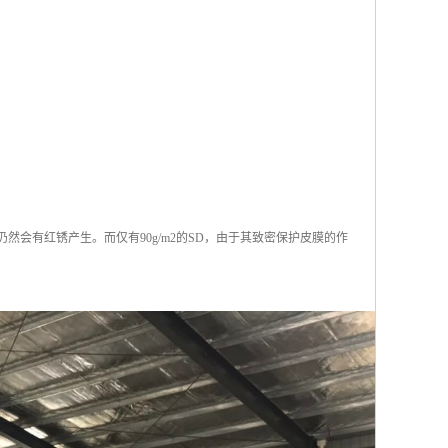
仍然会有红锈产生。而仅有90g/m2的SD，由于其致密保护皮膜的作