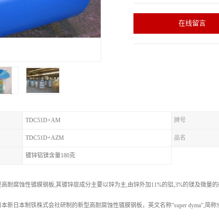
在线留言
TDC51D+AM
牌号
TDC51D+AZM
品名
镀锌铝镁含量180克
高耐腐蚀性镀膜钢板,其镀锌层成分主要以锌为主,由锌外加11%的铝,3%的镁及微量
新日本制铁株式会社研制的新型高耐腐蚀性镀膜钢板，英文名称“super dyma”,简