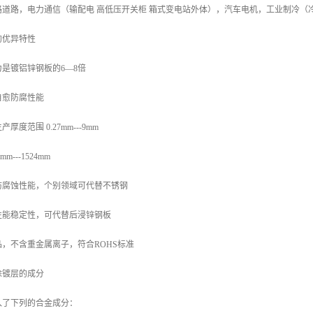
路道路，电力通信（输配电 高低压开关柜 箱式变电站外体），汽车电机，工业制冷（
的优异特性
是镀铝锌钢板的6—8倍
自愈防腐性能
度范围 0.27mm---9mm
---1524mm
防腐蚀性能，个别领域可代替不锈钢
性能稳定性，可代替后浸锌钢板
，不含重金属离子，符合ROHS标准
涂镀层的成分
入了下列的合金成分：