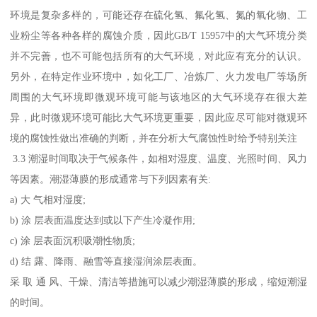
环境是复杂多样的，可能还存在硫化氢、氟化氢、氮的氧化物、工
业粉尘等各种各样的腐蚀介质，因此GB/T 15957中的大气环境分类
并不完善，也不可能包括所有的大气环境，对此应有充分的认识。
另外，在特定作业环境中，如化工厂、冶炼厂、火力发电厂等场所
周围的大气环境即微观环境可能与该地区的大气环境存在很大差
异，此时微观环境可能比大气环境更重要，因此应尽可能对微观环
境的腐蚀性做出准确的判断，并在分析大气腐蚀性时给予特别关注
3.3 潮湿时间取决于气候条件，如相对湿度、温度、光照时间、风力
等因素。潮湿薄膜的形成通常与下列因素有关:
a) 大 气相对湿度;
b) 涂 层表面温度达到或以下产生冷凝作用;
c) 涂 层表面沉积吸潮性物质;
d) 结 露、降雨、融雪等直接湿润涂层表面。
采 取 通 风、干燥、清洁等措施可以减少潮湿薄膜的形成，缩短潮湿
的时间。