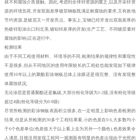
就不和腐蚀介质接触。因此,考虑到全球锌资源的匮乏,以及开采锌资
源的环境负荷,开发双面差厚镀层钢板既满足耐腐蚀的要求,又有效地
节约资源,是镀层又一开发亮点。事实上,宝钢已经开发出双面差厚的
热镀锌彩涂出口到北美,镀铝锌差厚的开发(生产工艺、不同镀层量对
腐蚀的影响)正在进行中。
检测结果
由于不同工程使用材料、环境等的不同,检测结果的规律性和重现性
不是很多,但从不同地区的使用年限较长的工程处也能发现如下规律
使用10年以上的聚酯彩涂钢板总体上涂膜还是很完整、没有发现整
体腐蚀状况;
无论涂层是普通聚酯还是氟碳,大部分粉化等级为1-2级,没有粉化等级
超过4级(粉化等级分为0-8级)
尽管所检测的彩涂钢板表面积尘很多,在一定程度上影响色差检测的
结果,但是从所检测的30多个工程结果看,小的色差在0.6,大多数均小
于6个色差单位(色差值大于以上看上去为另外一个颜色),色差效果令
人满意,目视没用发现工程同一观测面有明显的色差出现由于光照的