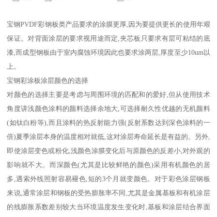
宝钢PVDF彩钢板类产品要求的涂膜更厚,因为要提供更长的使用年艰
保证。对背面涂层的要求视用途而定,夹芯板只要求有层可粘结的底
漆,而成型钢板由于室内腐蚀环境因此也要求涂两层,厚度至少10um以
上。
宝钢彩涂板涂层颜色的选择
对颜色的选择主要是考虑与周围环境的匹配和的爱好,但从使用技术
角度讲浅颜色涂料的颜料选择余地大,可选择耐久性优越的无机颜料
(如钛白粉等),而且涂料的热反射能力强(反射系数达到深色涂料的一
倍)夏季涂层本身的温度相对就低,这对涂层寿命延长是有益的。另外,
即使涂层变色或粉化,浅颜色涂膜变化后与原颜色的反差小,对外观的
影响就不大。而深颜色(尤其是比较鲜艳的颜色)采用有机颜色的居
多,遇索外线照射容易褪色,短的3个月就变颜色。对于彩色涂层钢板
来说,通常涂层和钢板的受热膨胀率不同,尤其是金属基板和有机涂层
的线膨胀系数差别较大当环境温度发生变化时,基板和涂层结合界面