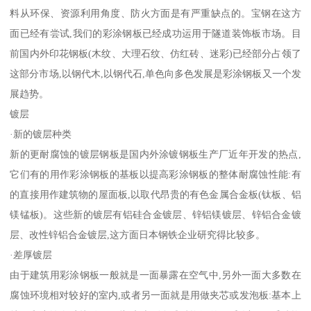
料从环保、资源利用角度、防火方面是有严重缺点的。宝钢在这方
面已经有尝试,我们的彩涂钢板已经成功运用于隧道装饰板市场。目
前国内外印花钢板(木纹、大理石纹、仿红砖、迷彩)已经部分占领了
这部分市场,以钢代木,以钢代石,单色向多色发展是彩涂钢板又一个发
展趋势。
镀层
·新的镀层种类
新的更耐腐蚀的镀层钢板是国内外涂镀钢板生产厂近年开发的热点,
它们有的用作彩涂钢板的基板以提高彩涂钢板的整体耐腐蚀性能:有
的直接用作建筑物的屋面板,以取代昂贵的有色金属合金板(钛板、铝
镁锰板)。这些新的镀层有铝硅合金镀层、锌铝镁镀层、锌铝合金镀
层、改性锌铝合金镀层,这方面日本钢铁企业研究得比较多。
·差厚镀层
由于建筑用彩涂钢板一般就是一面暴露在空气中,另外一面大多数在
腐蚀环境相对较好的室内,或者另一面就是用做夹芯或发泡板:基本上