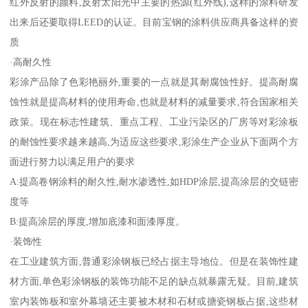
红外反射的颜料,反射太阳光中主要的热源(红外线),这样的涂料研发
出来后还要取得LEED的认证。目前宝钢的涂料供应商具备这样的资
质
·高耐久性
彩涂产品除了色彩艳丽外,重要的一点就是其耐腐蚀性好。提高耐腐
蚀性就是提高材料的使用寿命,也就是材料的减量要求,符合国家相关
政策。现在标志性建筑、重点工程、工业污染区的厂房等对彩涂板
的耐蚀性要求越来越高,为适应这些要求,彩涂生产企业从下面两个方
面进行努力以满足用户的要求
A:提高卷钢涂料的耐久性,耐水渗透性,如HDP涂层,提高涂层的交链密
度等
B:提高涂层的厚度,增加底漆和面漆厚度。
·装饰性
在工业建筑方面,普通彩涂钢板已经占据主导地位。但是在装饰性建
材方面,单色彩涂钢板的装饰功能不足的缺点就暴露无疑。目前,建筑
室内装饰板和室外幕墙还主要被木材和石材或搪瓷钢板占据,这些材