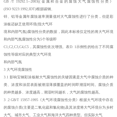
GB /T 19292.1--2003((金属和合金的腐蚀大气腐蚀性分类》
(ISO 9223:1992,IDT)根据碳钢、
锌、铝等金属年腐蚀速率测量值对大气腐蚀性进行了分类，但是彩
涂板还缺乏使用环境(指大气环
境和内部气氛)腐蚀性分类的数据，因此本标准仅定性的将大气环境
和内部气氛腐蚀性分为5个等级即
C1,C2,C3,C4,C5，其腐蚀性依次增强。表D. 1示例性的给出了不同腐
蚀性等级对应的典型大气环境
和内部气氛
3 大气环境腐蚀性
3.1 影响宝钢彩涂板耐大气腐蚀性的关键因素是大气中腐蚀介质的种
类、浓度和涂层表面被潮湿薄膜覆盖的时间即潮湿时间。腐蚀介质
的种类越多、浓度越高，潮湿时间越长，大气的腐蚀性越高。
3 .2 GB/T 15957-1995《大气环境腐蚀性分类》根据大气环境中存在
的腐蚀介质(主要是二氧化硫和氯化物)及其浓度将大气环境分为乡村
大气、城市大气、工业大气和海洋大气四种类型。但实际大气