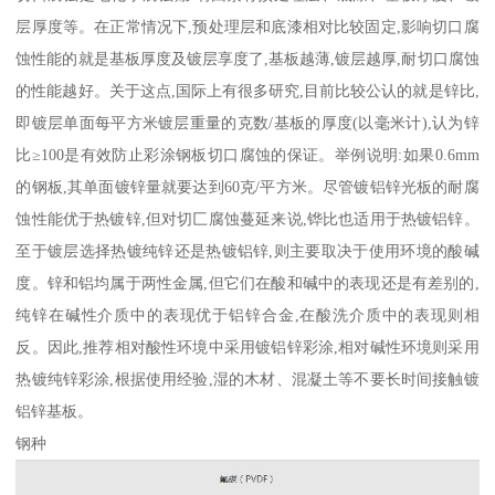
层厚度等。在正常情况下,预处理层和底漆相对比较固定,影响切口腐
蚀性能的就是基板厚度及镀层享度了,基板越薄,镀层越厚,耐切口腐蚀
的性能越好。关于这点,国际上有很多研究,目前比较公认的就是锌比,
即镀层单面每平方米镀层重量的克数/基板的厚度(以毫米计),认为锌
比≥100是有效防止彩涂钢板切口腐蚀的保证。举例说明:如果0.6mm
的钢板,其单面镀锌量就要达到60克/平方米。尽管镀铝锌光板的耐腐
蚀性能优于热镀锌,但对切匚腐蚀蔓延来说,铧比也适用于热镀铝锌。
至于镀层选择热镀纯锌还是热镀铝锌,则主要取决于使用环境的酸碱
度。锌和铝均属于两性金属,但它们在酸和碱中的表现还是有差别的,
纯锌在碱性介质中的表现优于铝锌合金,在酸洗介质中的表现则相
反。因此,推荐相对酸性环境中采用镀铝锌彩涂,相对碱性环境则采用
热镀纯锌彩涂,根据使用经验,湿的木材、混凝土等不要长时间接触镀
铝锌基板。
钢种