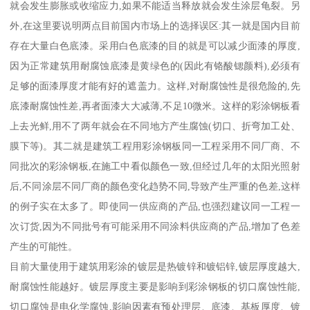
就会发生膨胀或收缩应力,如果不能适当释放就会发生涂层龟裂。另
外,在这里要说明两点目前国内市场上的选择误区:其一就是国内目前
存在大量白色底漆。采用白色底漆的目的就是可以减少面漆的厚度,
因为正常建筑用耐腐蚀底漆是黄绿色的(因此有铬酸锶颜料),必须有
足够的面漆厚度才能有好的遮盖力。这样,对耐腐蚀性是很危险的,先
底漆耐腐蚀性差,再者面漆大大减薄,不足10微米。这样的彩涂钢板看
上去光鲜,用不了两年就会在不同地方产生腐蚀(切口、折弯加工处、
膜下等)。其二就是建筑工程用彩涂钢板同一工程采用不同厂商、不
同批次的彩涂钢板,在施工中看似颜色一致,但经过几年的太阳光照射
后,不同涂层不同厂商的颜色变化趋势不同,导致产生严重的色差,这样
的例子实在太多了。即使同一供应商的产品,也强烈建议同一工程一
次订货,因为不同批号有可能采用不同涂料供应商的产品,增加了色差
产生的可能性。
目前大量使用于建筑用彩涂的镀层是热镀锌和镀铝锌,镀层厚度越大,
耐腐蚀性能越好。镀层厚度主要是影响到彩涂钢板的切口腐蚀性能,
切口腐蚀是电化学腐蚀,影响因素有预处理层、底漆、基板厚度、镀