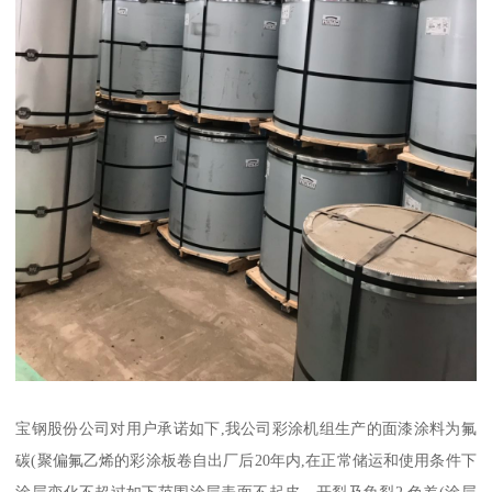
宝钢股份公司对用户承诺如下,我公司彩涂机组生产的面漆涂料为氟
碳(聚偏氟乙烯的彩涂板卷自出厂后20年内,在正常储运和使用条件下