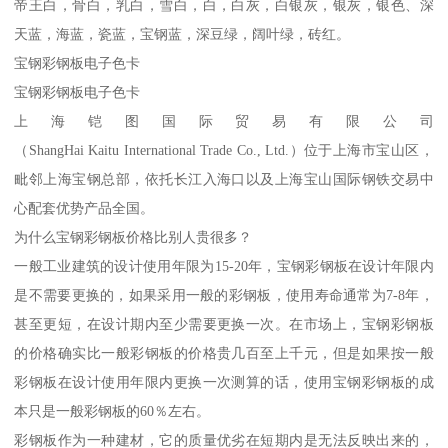
帝王白，骨白，乳白，雪白，白，白灰，白银灰，银灰，银色、深
天蓝，海蓝，瓷蓝，宝钢蓝，深豆绿，阔叶绿，砖红。
宝钢彩钢板电子色卡
宝钢彩钢板电子色卡
上海铠图国际贸易有限公司
（ShangHai Kaitu International Trade Co., Ltd.）位于上海市宝山区，
毗邻上海宝钢总部，依托长江入海口以及上海宝山国际钢铁交易中
心配套优势产品全国。
为什么宝钢彩钢板价格比别人贵很多？
一般工业建筑的设计使用年限为15-20年，宝钢彩钢板在设计年限内
是不需要更换的，如果采用一般的彩钢板，使用寿命通常为7-8年，
甚至更短，在设计期内至少需要更换一次。在市场上，宝钢彩钢板
的价格确实比一般彩钢板的价格贵几百至上千元，但是如果按一般
彩钢板在设计使用年限内更换一次测算的话，使用宝钢彩钢板的成
本只是一般彩钢板的60％左右。
彩钢板作为一种建材，它的质量优劣在短期内是无法反映出来的，