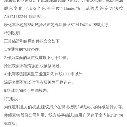
涂层变化不超过如下范围涂层表面不起皮、开裂及龟裂2.色差(涂层
颜色变化)△E-5个色差单位( Hunter?制),试验及评定办法按
ASTM D2244-1993执行。
粉化率不超过8级,试验及评定办法按 ASTM D4214-1998执行。
特别说明
正常储运和使用条件的含义如下:
1.在通常的气候条件。
2.作为屋面的涂层板坡度不小于10度。
涂层表面不能有损伤或被修补过。
4.使用环境距离重工业区和海岸线1000米以外
涂层表面不能长时间有腐蚀性异物存在。
6.终建筑物位于中国境内。
特别提示:
为保证利益方的权益,建议用户在现场板取A4纸大小的样板进行封存,
并经宝钢股份公司和用户双方签字确认,由用户保存于室内以此作为
标准板。