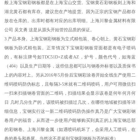
般上海宝钢彩钢板都是在上海宝山交货。宝钢黄石彩钢板则上海和
湖北黄石都有库存。建议您在产地提货。因为正宗的宝钢产品都存
放在仓库的。出库时都有对应的出库明细。上海川黎金属材料有限
公司 吴文勇 这是从源头开始管控品质的保证。
3.产品本身。上海宝钢彩钢板为立式精包装、卷心朝上。黄石宝钢彩
钢板为卧式精包装。正常情况下宝钢彩钢板背面都是有电子喷码
的，有标注牌号如TDC51D+Z或者AZ，炉号，颜色代号，如海蓝
（404）以及生产日期等，这些信息都可以与钢卷外标签以及质保书
上的内容对上。另从2016年5月份后宝钢彩涂卷开始全线生产使用二
维码喷码防伪标志，且每隔3-5米就有二维码喷码，用户可用微信扫
一扫来扫描钢卷背面的二维码，扫描结果会显示该卷是何年何月何
日 几时几分生产的，该喷码被扫描过几次，在哪些地域被扫描等详
细信息，宝钢实行这一新二维码喷码防伪操作真乃是广大宝钢彩钢
卷用户的福音，从而进一步使用户能够购买到真正的上海宝钢总部
的彩钢卷。上海川黎金属（如遇喷码机坏了，会采用人工喷码，在
卷的卷头和卷尾。当然这不是鉴别宝钢彩钢板与否的标准）