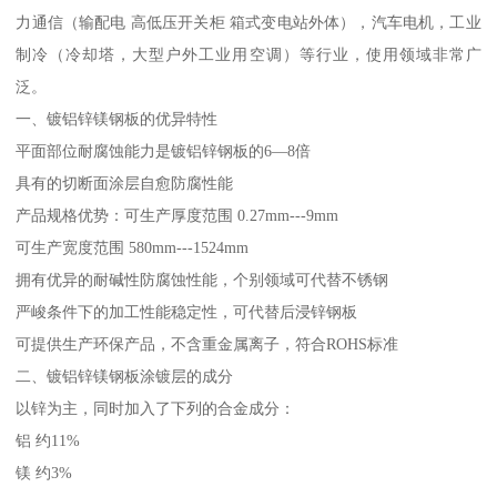
力通信（输配电 高低压开关柜 箱式变电站外体），汽车电机，工业
制冷（冷却塔，大型户外工业用空调）等行业，使用领域非常广
泛。
一、镀铝锌镁钢板的优异特性
平面部位耐腐蚀能力是镀铝锌钢板的6—8倍
具有的切断面涂层自愈防腐性能
产品规格优势：可生产厚度范围 0.27mm---9mm
可生产宽度范围 580mm---1524mm
拥有优异的耐碱性防腐蚀性能，个别领域可代替不锈钢
严峻条件下的加工性能稳定性，可代替后浸锌钢板
可提供生产环保产品，不含重金属离子，符合ROHS标准
二、镀铝锌镁钢板涂镀层的成分
以锌为主，同时加入了下列的合金成分：
铝 约11%
镁 约3%