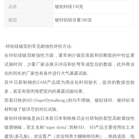
品名
镀铝锌镁150克
镀层
镀锌铝镁含量180克
-锌铝镁镀层的常见耐蚀性评价方法-
在锌铝镁镀层耐蚀性方面，通常例介镀层表面和切断面的中性盐雾
试验时间，少量厂家会展示冲压和折弯等成型后的数据，此外商业
化时间长的厂家也有条件进行大气暴露试验。
其中日新制钢的ZAM产品因为商业化时间较长，提供的数据也较
多，甚至有密闭堆肥室内的暴露试验结果。
而新日铁的SD (SuperDyma&reg;)则与不绣钢、镀铝镁锌、镀锌铝等
材料做了较详尽的对比试验。
镀铝锌镁钢板是由日本新日本制铁株式会社研制的新型高耐腐蚀性
镀膜钢板，英文名称“super dyma”,简称SD。 SD产品主要使用在土木
建筑(多孔板)，农业畜产（农业饲养大棚钢铁结构），铁路道路，电