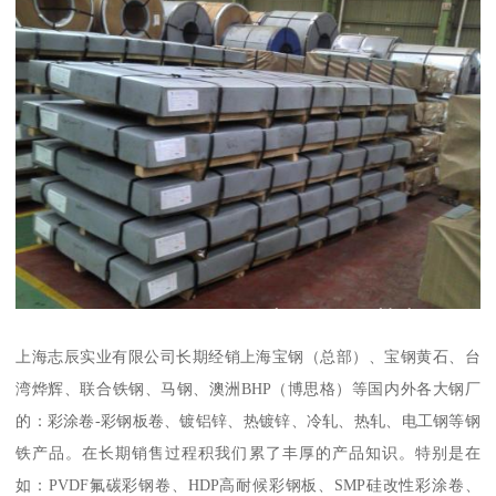
上海志辰实业有限公司长期经销上海宝钢（总部）、宝钢黄石、台
湾烨辉、联合铁钢、马钢、澳洲BHP（博思格）等国内外各大钢厂
的：彩涂卷-彩钢板卷、镀铝锌、热镀锌、冷轧、热轧、电工钢等钢
铁产品。在长期销售过程积我们累了丰厚的产品知识。特别是在
如：PVDF氟碳彩钢卷、HDP高耐候彩钢板、SMP硅改性彩涂卷、