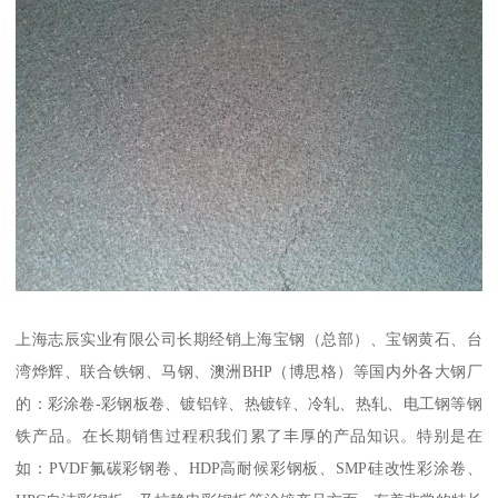
上海志辰实业有限公司长期经销上海宝钢（总部）、宝钢黄石、台
湾烨辉、联合铁钢、马钢、澳洲BHP（博思格）等国内外各大钢厂
的：彩涂卷-彩钢板卷、镀铝锌、热镀锌、冷轧、热轧、电工钢等钢
铁产品。在长期销售过程积我们累了丰厚的产品知识。特别是在
如：PVDF氟碳彩钢卷、HDP高耐候彩钢板、SMP硅改性彩涂卷、