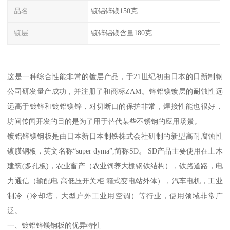
品名
镀铝锌镁150克
镀层
镀锌铝镁含量180克
这是一种综合性能非常的镀层产品，于21世纪初由日本的日新制钢
公司研发量产成功，并注册了和商标ZAM。锌铝镁镀层的耐蚀性远
远高于镀锌和镀铝镁锌，对切断口的保护非常，焊接性能也很好，
坊间传闻开发的目的是为了用于替代某些不锈钢的应用场景。
镀铝锌镁钢板是由日本新日本制铁株式会社研制的新型高耐腐蚀性
镀膜钢板，英文名称“super dyma”,简称SD。 SD产品主要使用在土木
建筑(多孔板)，农业畜产（农业饲养大棚钢铁结构），铁路道路，电
力通信（输配电 高低压开关柜 箱式变电站外体），汽车电机，工业
制冷（冷却塔，大型户外工业用空调）等行业，使用领域非常广
泛。
一、镀铝锌镁钢板的优异特性