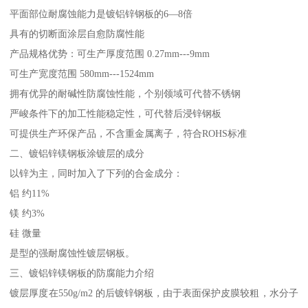
平面部位耐腐蚀能力是镀铝锌钢板的6—8倍
具有的切断面涂层自愈防腐性能
产品规格优势：可生产厚度范围 0.27mm---9mm
可生产宽度范围 580mm---1524mm
拥有优异的耐碱性防腐蚀性能，个别领域可代替不锈钢
严峻条件下的加工性能稳定性，可代替后浸锌钢板
可提供生产环保产品，不含重金属离子，符合ROHS标准
二、镀铝锌镁钢板涂镀层的成分
以锌为主，同时加入了下列的合金成分：
铝 约11%
镁 约3%
硅 微量
是型的强耐腐蚀性镀层钢板。
三、镀铝锌镁钢板的防腐能力介绍
镀层厚度在550g/m2 的后镀锌钢板，由于表面保护皮膜较粗，水分子