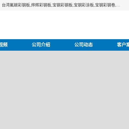
上海志辰实业有限公司主要经销:上海宝钢彩钢卷（宝钢总厂）台湾氟碳彩钢板,烨辉彩钢板,宝钢彩钢板,宝钢彩涂板,宝钢彩钢卷,马钢彩钢板,马钢彩钢卷,镀铝锌钢板,PVDF彩钢板,台湾烨辉彩钢板,高耐候彩钢板,硅改性彩钢板,规格齐全。
视频
公司介绍
公司动态
客户