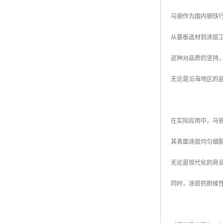
高耐候彩涂板
烨辉彩钢板
宝钢彩钢卷
宝钢彩钢板
宝钢彩涂板
氟碳彩钢板
作为一家深耕钢铁
马钢彩钢板之所以
马钢作为国内钢铁
从基板选材到涂层
这种对品质的坚持