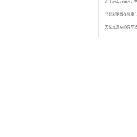
无论是沿海地区的
在实际应用中，马
其表面涂层均匀细
无论是现代化的商
同时，涂层的耐候
对于施工方而言，
马钢彩钢板在强度
无论是复杂的异形