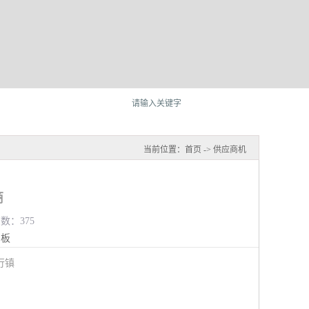
当前位置：
首页
->
供应商机
商
览数：375
钢板
行镇