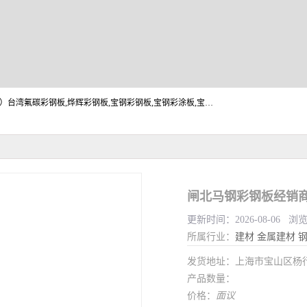
上海志辰实业有限公司主要经销:上海宝钢彩钢卷（宝钢总厂）台湾氟碳彩钢板,烨辉彩钢板,宝钢彩钢板,宝钢彩涂板,宝钢彩钢卷,马钢彩钢板,马钢彩钢卷,镀铝锌钢板,PVDF彩钢板,台湾烨辉彩钢板,高耐候彩钢板,硅改性彩钢板,规格齐全。
闸北马钢彩钢板经销
更新时间：2026-08-06 浏
所属行业：
建材
金属建材
发货地址：上海市宝山区杨
产品数量：
价格：
面议