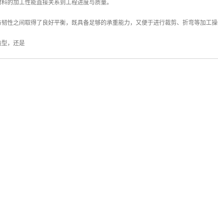
盐雾侵蚀，还是工业环境中的酸碱气体，马钢彩钢板都能保持稳定的性能，有效延长建
钢彩钢板的美学价值同样不容忽视。
腻，色彩选择丰富多样，从沉稳的经典灰到充满活力的亮色系，能够满足不同建筑风格
业综合体，还是简洁大气的工业厂房，马钢彩钢板都能为建筑外立面增添一抹亮色。
性能优异，即便经历多年风吹日晒，色彩依然保持鲜艳，让建筑始终如新。
材料的加工性能直接关系到工程进度与质量。
与韧性之间取得了良好平衡，既具备足够的承重能力，又便于进行裁剪、折弯等加工操
造型，还是