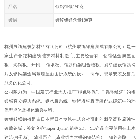
品名
镀铝锌镁150克
镀层
镀锌铝镁含量180克
杭州展鸿建筑新材料有限公司（杭州展鸿绿建集成有限公司）是一
家生产钢结构建筑维护材料制造商,主要经营有：铝镁锰金属屋面
板、彩钢板、开闭,口钢承板、钢筋桁架组合楼板、路桥建设钢筋网
片及钢网架金属幕墙屋面围护系统的设计、制作、现场安装及售后
服务的化公司。
公司致力为：中国建筑行业大力推广“绿色环保”、“ 循环经济” 的铝
镁锰直立锁边系统、钢承板系统，钛锌板铜板等装配式建筑中的环
保型墙体及楼体新兴材料。
镀铝锌镁钢板是由日本新日本制铁株式会社研制的新型高耐腐蚀性
镀膜钢板，英文名称“super dyma”,简称SD。 SD产品主要使用在土木
建筑(多孔板)，农业畜产（农业饲养大棚钢铁结构），铁路道路，电