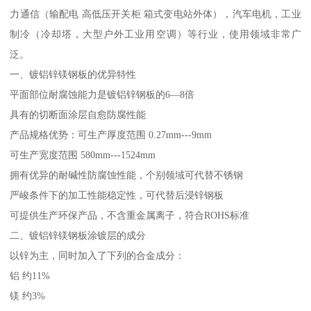
力通信（输配电 高低压开关柜 箱式变电站外体），汽车电机，工业
制冷（冷却塔，大型户外工业用空调）等行业，使用领域非常广
泛。
一、镀铝锌镁钢板的优异特性
平面部位耐腐蚀能力是镀铝锌钢板的6—8倍
具有的切断面涂层自愈防腐性能
产品规格优势：可生产厚度范围 0.27mm---9mm
可生产宽度范围 580mm---1524mm
拥有优异的耐碱性防腐蚀性能，个别领域可代替不锈钢
严峻条件下的加工性能稳定性，可代替后浸锌钢板
可提供生产环保产品，不含重金属离子，符合ROHS标准
二、镀铝锌镁钢板涂镀层的成分
以锌为主，同时加入了下列的合金成分：
铝 约11%
镁 约3%