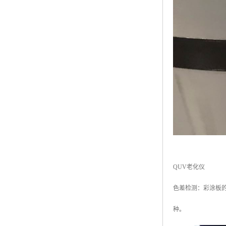
QUV老化仪
色差检测：彩涂板
种。