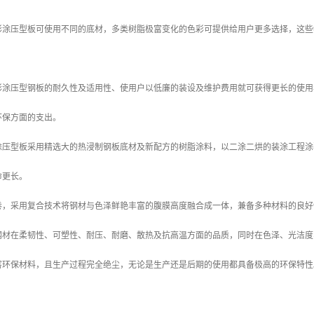
：
彩涂压型板可使用不同的底材，多类树脂极富变化的色彩可提供给用户更多选择，这些
彩涂压型钢板的耐久性及适用性、使用户以低廉的装设及维护费用就可获得更长的使用
环保方面的支出。
涂压型板采用精选大的热浸制钢板底材及新配方的树脂涂料，以二涂二烘的装涂工程涂
命更长。
卷，采用复合技术将钢材与色泽鲜艳丰富的腹膜高度融合成一体，兼备多种材料的良好
钢材在柔韧性、可塑性、耐压、耐磨、散热及抗高温方面的品质，同时在色泽、光洁度
害环保材料，且生产过程完全绝尘，无论是生产还是后期的使用都具备极高的环保特性