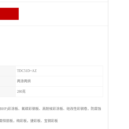
TDC51D+AZ
两涂两烘
280克
HP)彩涂板、氟碳彩钢板、高耐候彩涂板、硅改性彩钢卷，防腐蚀
洁面恒丽板，绚彩板，捷彩板、宝钢彩板