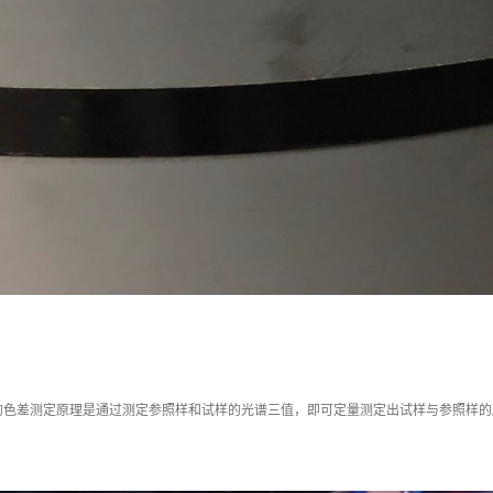
的色差测定原理是通过测定参照样和试样的光谱三值，即可定量测定出试样与参照样的