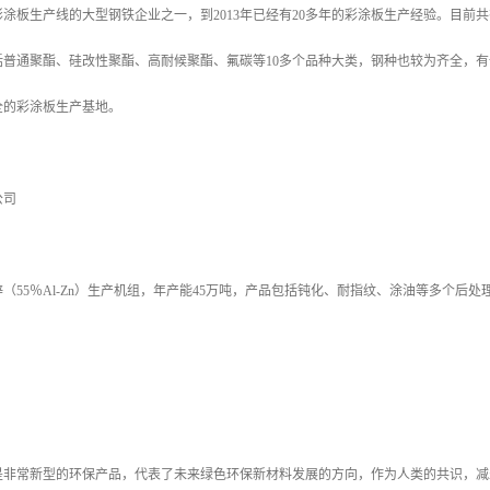
涂板生产线的大型钢铁企业之一，到2013年已经有20多年的彩涂板生产经验。目
括普通聚酯、硅改性聚酯、高耐候聚酯、氟碳等10多个品种大类，钢种也较为齐全，
全的彩涂板生产基地。
公司
（55％Al-Zn）生产机组，年产能45万吨，产品包括钝化、耐指纹、涂油等多个
是非常新型的环保产品，代表了未来绿色环保新材料发展的方向，作为人类的共识，减