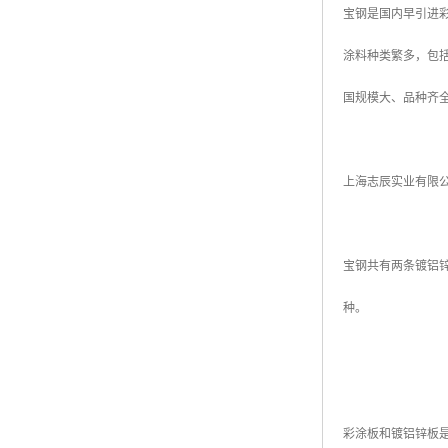
宝钢是国内早引进彩
高耐候彩涂板
烨辉彩钢板
涂料种类繁多，包
宝钢彩钢卷
国规模大、品种齐
宝钢彩钢板
宝钢彩涂板
上海志辰实业有限
氟碳彩钢板
宝钢共有两条镀铝锌
种。
彩涂板和镀铝锌板