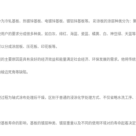
分为冷轧基板、热镀锌基板、电镀锌基板、镀铝锌基板等。 彩涂板的涂层种类分为：
按用户的要求分成很多种类，如白灰、绯红、海蓝、瓷蓝、橘黄、白、神豆绿、天
可以分成涂层板、压花板、印花板等。
展的主要原因是具有良好的经济效益和能量满足社会经济、环保发展的需求。他将传统
的棱边死角等缺陷。
理过程为轴式涂布处理后干燥，区别于普通的浸涂化学处理方式、不仅省略水洗工序、
对基板寿命的影响，基板的镀层种类、镀层重量以及不同的使用环境对的寿命起着