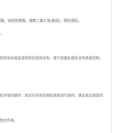
聚酯、硅改性聚酯、偏聚二氟乙烯(氟碳)、塑料溶胶。
蓝等。
的喷涂涂装变成钢铁的连续涂布、便于表面处理及涂布质量控制、
杜环境的破坏，而且可采用无铬处理液进行操作，满足发达国家的
决定性的作用。