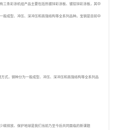
前共有三条彩涂机组产品主要包括热镀锌彩涂板、镀铝锌彩涂板，其中
有一般成型、冲压、深冲压和高强结构等全系列品种。宝钢是目前中
后处理方式，钢种分为一般成型、冲压、深冲压和高强结构等全系列品
少碳排放、保护地球是我们当前乃至今后共同面临的新课题