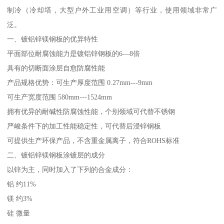
制冷（冷却塔，大型户外工业用空调）等行业，使用领域非常广
泛。
一、镀铝锌镁钢板的优异特性
平面部位耐腐蚀能力是镀铝锌钢板的6—8倍
具有的切断面涂层自愈防腐性能
产品规格优势：可生产厚度范围 0.27mm---9mm
可生产宽度范围 580mm---1524mm
拥有优异的耐碱性防腐蚀性能，个别领域可代替不锈钢
严峻条件下的加工性能稳定性，可代替后浸锌钢板
可提供生产环保产品，不含重金属离子，符合ROHS标准
二、镀铝锌镁钢板涂镀层的成分
以锌为主，同时加入了下列的合金成分：
铝 约11%
镁 约3%
硅 微量