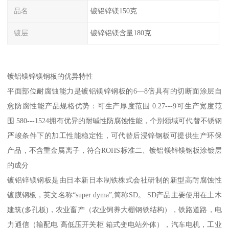
品名
镀铝锌镁150克
镀层
镀锌铝镁含量180克
镀铝镁锌镁钢板的优异特性
平面部位耐腐蚀能力是镀铝镁锌钢板的6—8倍具有的切断面涂层自
愈防腐性能产品规格优势：可生产厚度范围 0.27---9可生产宽度范
围 580---1524拥有优异的耐碱性防腐蚀性能，个别领域可代替不锈钢
严峻条件下的加工性能稳定性，可代替后浸锌钢板可提供生产环保
产品，不含重金属离子，符合ROHS标准二、镀铝镁锌镁钢板涂镀层
的成分
镀铝锌镁钢板是由日本新日本制铁株式会社研制的新型高耐腐蚀性
镀膜钢板，英文名称“super dyma”,简称SD。 SD产品主要使用在土木
建筑(多孔板)，农业畜产（农业饲养大棚钢铁结构），铁路道路，电
力通信（输配电 高低压开关柜 箱式变电站外体），汽车电机，工业