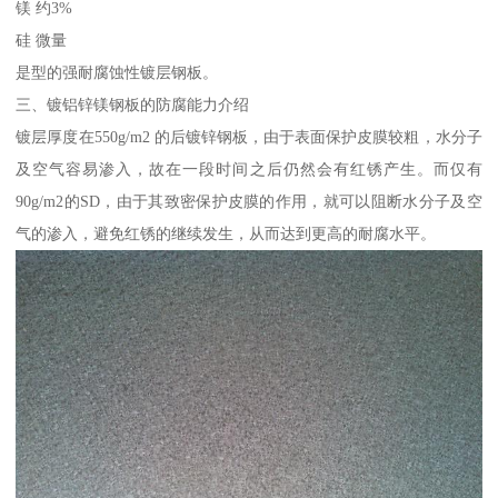
镁 约3%
硅 微量
是型的强耐腐蚀性镀层钢板。
三、镀铝锌镁钢板的防腐能力介绍
镀层厚度在550g/m2 的后镀锌钢板，由于表面保护皮膜较粗，水分子
及空气容易渗入，故在一段时间之后仍然会有红锈产生。而仅有
90g/m2的SD，由于其致密保护皮膜的作用，就可以阻断水分子及空
气的渗入，避免红锈的继续发生，从而达到更高的耐腐水平。