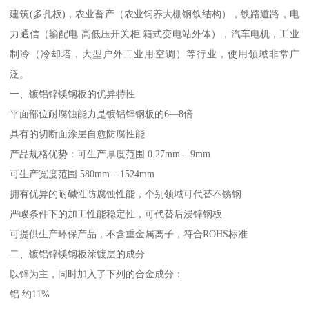
建筑(多孔板)，农业畜产（农业饲养大棚钢铁结构），铁路道路，电
力通信（输配电 高低压开关柜 箱式变电站外体），汽车电机，工业
制冷（冷却塔，大型户外工业用空调）等行业，使用领域非常广
泛。
一、镀铝锌镁钢板的优异特性
平面部位耐腐蚀能力是镀铝锌钢板的6—8倍
具有的切断面涂层自愈防腐性能
产品规格优势：可生产厚度范围 0.27mm---9mm
可生产宽度范围 580mm---1524mm
拥有优异的耐碱性防腐蚀性能，个别领域可代替不锈钢
严峻条件下的加工性能稳定性，可代替后浸锌钢板
可提供生产环保产品，不含重金属离子，符合ROHS标准
二、镀铝锌镁钢板涂镀层的成分
以锌为主，同时加入了下列的合金成分：
铝 约11%