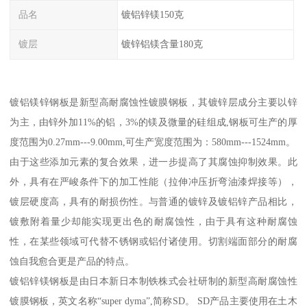
品名
镀铝锌镁150克
镀层
镀锌铝镁含量180克
镀铝镁锌钢板是新型高耐腐蚀性镀膜钢板，其镀锌层成分主要以锌
为主，由锌外加11%的铝，3%的镁及微量的硅组成,钢板可生产的厚
度范围为0.27mm---9.00mm,可生产宽度范围为：580mm---1524mm。
由于这些添加元素的复合效果，进一步提高了其腐蚀抑制效果。此
外，具有在严峻条件下的加工性能（拉伸冲压折弯油漆焊接等），
镀层硬度高，具有的耐损伤性。与普通的镀锌及镀铝锌产品相比，
镀敷附着量少却能实现更出色的耐腐蚀性，由于具有这种耐腐蚀
性，在某些领域可代替不锈钢或铝付诸使用。切割端面部分的耐腐
蚀自我愈合更是产品的特点。
镀铝锌镁钢板是由日本新日本制铁株式会社研制的新型高耐腐蚀性
镀膜钢板，英文名称“super dyma”,简称SD。 SD产品主要使用在土木