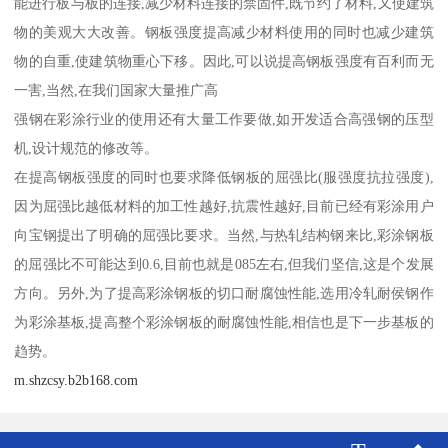
能进行板与板的连接,减少材料连接的禁固件,既节约了材料,又使建筑
物的美观大大改善。钢板强度提高减少材料使用的同时也减少建筑
物的自重,使建筑物重心下移。因此,可以说提高钢板强度有百利而无
一害,当然,在我们国家大量推广高
强钢在彩涂行业的使用还有大量工作要做,如开发适合高强钢的压型
机,设计规范的修改等。
在提高钢板强度的同时也要求降低钢板的屈强比(服强度抗拉强度),
因为屈强比越低材料的加工性越好,抗震性越好,目前已经有彩涂用户
向宝钢提出了明确的屈强比要求。当然,与热轧结构钢来比,彩涂钢板
的屈强比不可能达到0.6,目前也就是085左右,但我们坚信,这是个发展
方向。另外,为了提高彩涂钢板的切口耐腐蚀性能,选用冷轧耐侯钢作
为彩涂基板,提高整个彩涂钢板的耐腐蚀性能,相信也是下一步基板的
趋势。
m.shzcsy.b2b168.com