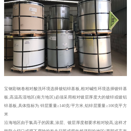
宝钢彩钢卷相对酸洗环境选择镀铝锌基板,相对碱性环境选择镀锌基
板;高温高湿地区(南方地区)必须采用相对镀层厚度大的镀锌或镀铝
锌基板,具体指标为:锌层重量≥140克/平方米,铝锌层重量≥100克平方
米
沿海地区由于氯高子的因素,涂层、镀层厚度都要求相对较高,这样才