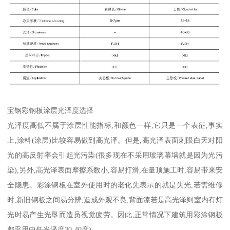
宝钢彩钢板涂层光泽度选择
光泽度高低不属于涂层性能指标,和颜色一样,它只是一个表征,事实
上,涂料(涂层)比较容易做到高光泽。但是,高光泽表面刺眼白天对阳
光的高反射率会引起光污染(很多现在不采用玻璃幕墙就是因为光污
染),另外,高光泽表面摩擦系数小,容易打滑,在量顶施工时,容易带来安
全隐患。彩涂钢板在室外使用时的老化先表示的就是失光,若需维修
时,新旧钢板之间易分辨,造成外观不良,背面漆若是高光泽则室内有灯
光时易产生光垦而造员视觉疲劳。因此,正常情况下建筑用彩涂钢板
都采用中低光泽度30-40度)。