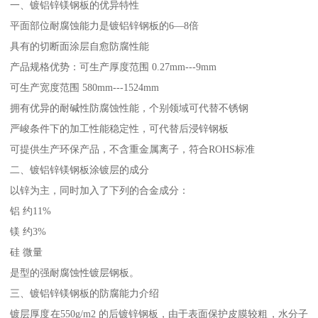
一、镀铝锌镁钢板的优异特性
平面部位耐腐蚀能力是镀铝锌钢板的6—8倍
具有的切断面涂层自愈防腐性能
产品规格优势：可生产厚度范围 0.27mm---9mm
可生产宽度范围 580mm---1524mm
拥有优异的耐碱性防腐蚀性能，个别领域可代替不锈钢
严峻条件下的加工性能稳定性，可代替后浸锌钢板
可提供生产环保产品，不含重金属离子，符合ROHS标准
二、镀铝锌镁钢板涂镀层的成分
以锌为主，同时加入了下列的合金成分：
铝 约11%
镁 约3%
硅 微量
是型的强耐腐蚀性镀层钢板。
三、镀铝锌镁钢板的防腐能力介绍
镀层厚度在550g/m2 的后镀锌钢板，由于表面保护皮膜较粗，水分子