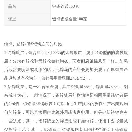
品名
镀铝锌镁150克
镀层
镀锌铝镁含量180克
纯锌、铝锌和锌铝镁之间的对比
1.纯锌镀层，锌含量不小于99%的金属镀层，属于经济型的防腐蚀镀
层；分为有锌花和无锌花镀锌钢板，两者耐腐蚀性几乎一样。如果
后续需要喷涂或刷漆的话，无锌花的产品会更加美观；而厚锌层产
品通常以有花为主（如锌层重量双面275g/m2）。
2.铝锌镀层，是一种合金金属，其中铝含量55%，锌含量43.5%，剩
余成分为硅，一般情况下，铝锌镀层的耐蚀性是相同重量纯锌镀层
的2~6倍。镀铝镁锌钢卷表面可以通过生产技术的改性生产出美观均
匀的锌花，可以直接用作建筑外用或者家电用。但是镀铝镁锌也有
一些缺点，其一，铝锌镀层的焊接性能不如纯锌，使用中要尽量减
少焊接工艺；其二，铝锌镀层对钢板的切口保护性远低于纯锌镀