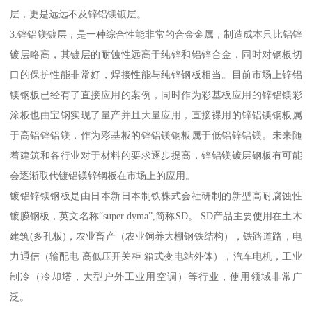
层，更是远远不及锌铝镁镀层。
3.锌铝镁镀层，是一种综合性能非常的合金金属，制造成本只比铝锌
镀层略高，其镀层的耐蚀性远高于纯锌和铝锌合金，同时对钢板切
口的保护性能非常好，焊接性能与纯锌钢板相当。目前市场上锌铝
镁钢板已经有了直接应用的案例，同时作为彩基板应用的锌铝镁彩
涂板也由宝钢实现了量产并且大量应用，直接裸用的锌铝镁钢板属
于高铝锌铝镁，作为彩基板的锌铝镁钢板属于低铝锌铝镁。未来随
着建筑和各行业对于材料的要求逐步提高，锌铝镁镀层钢板有可能
会逐渐取代镀铝镁锌钢板在市场上的应用。
镀铝锌镁钢板是由日本新日本制铁株式会社研制的新型高耐腐蚀性
镀膜钢板，英文名称“super dyma”,简称SD。 SD产品主要使用在土木
建筑(多孔板)，农业畜产（农业饲养大棚钢铁结构），铁路道路，电
力通信（输配电 高低压开关柜 箱式变电站外体），汽车电机，工业
制冷（冷却塔，大型户外工业用空调）等行业，使用领域非常广
泛。