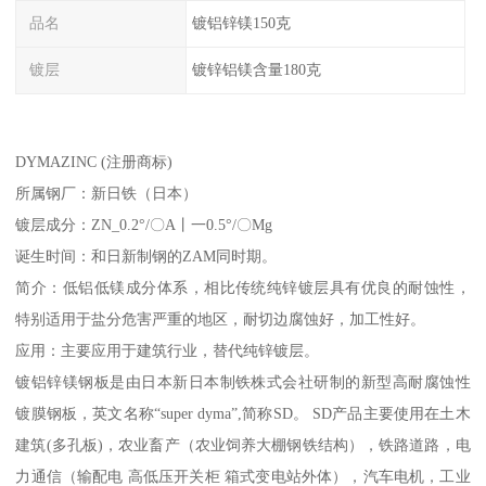
品名
镀铝锌镁150克
镀层
镀锌铝镁含量180克
DYMAZINC (注册商标)
所属钢厂：新日铁（日本）
镀层成分：ZN_0.2°/〇A丨一0.5°/〇Mg
诞生时间：和日新制钢的ZAM同时期。
简介：低铝低镁成分体系，相比传统纯锌镀层具有优良的耐蚀性，
特别适用于盐分危害严重的地区，耐切边腐蚀好，加工性好。
应用：主要应用于建筑行业，替代纯锌镀层。
镀铝锌镁钢板是由日本新日本制铁株式会社研制的新型高耐腐蚀性
镀膜钢板，英文名称“super dyma”,简称SD。 SD产品主要使用在土木
建筑(多孔板)，农业畜产（农业饲养大棚钢铁结构），铁路道路，电
力通信（输配电 高低压开关柜 箱式变电站外体），汽车电机，工业