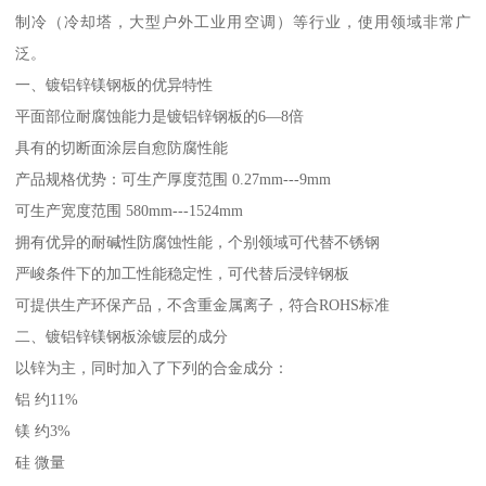
制冷（冷却塔，大型户外工业用空调）等行业，使用领域非常广
泛。
一、镀铝锌镁钢板的优异特性
平面部位耐腐蚀能力是镀铝锌钢板的6—8倍
具有的切断面涂层自愈防腐性能
产品规格优势：可生产厚度范围 0.27mm---9mm
可生产宽度范围 580mm---1524mm
拥有优异的耐碱性防腐蚀性能，个别领域可代替不锈钢
严峻条件下的加工性能稳定性，可代替后浸锌钢板
可提供生产环保产品，不含重金属离子，符合ROHS标准
二、镀铝锌镁钢板涂镀层的成分
以锌为主，同时加入了下列的合金成分：
铝 约11%
镁 约3%
硅 微量