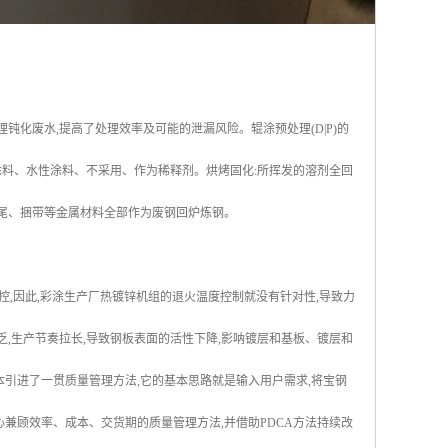
钝化废水,提高了处理效率及可能的泄漏风险。辊涂预处理(D|P)的
保涂料、水性涂料、不采用、作为稀释剂。烘烤固化:所挥发的溶剂全回
切尾、捆带等金属材料全部作为废钢回炉炼钢。
控,因此,彩涂生产厂热镀锌机组的退火温度控制就没有针对性,导致力
乏,生产节奏拉长,导致钢板表面的活性下降,影呐镀层和基板、镀层和
本引进了一贯质量管理方法,它的基本思路就是输入用户需求,将宝钢
兼顾效率、成本、交货期的质量管理方法,并借助PDCA方法持续改