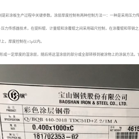
控制是彩涂板生产过程中关键参数。涂层厚度控制有两种控制方法一：一种是采用压力
＋压力传感器技术，在提料辊、计量辊和涂覆辊之间采用磁尺控制，在涂覆辊和带钢之
上，厚度控制在±1μ以内。
)上形成一定厚度的湿涂层，随后将这湿涂层的部分或全部转移到被涂物上的涂装方法