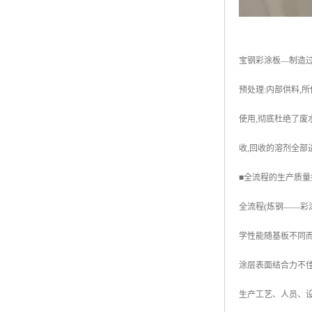
宝钢彩涂板—制造
预处理:内部供料,
使用,彻底杜绝了废
收,回收的溶剂全部
■全流程的生产质量
全流程(炼钢——彩
学性能随基板不同而
涂层表面结合力不佳
生产工艺、人员、设