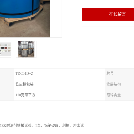
在线留言
TDC51D+Z
牌号
铁皮精包装
涂层结构
150克每平方
镀锌含量
MEK耐溶剂擦拭试验、T弯、铅笔硬度、刮擦、冲击试