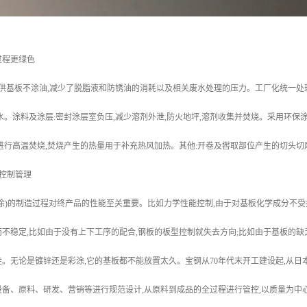
过程更绿色
所供基板不涂油,减少了脱脂液和防锈油的消耗以及相关废水处理的压力。工厂化统一处理
水。涂料及涂层:密封涂层室负压,减少溶剂外泄,防火地坪,溶剂收集并焚烧。采用环
进行高温焚烧,焚烧产生的热量用于补充热风加热。其他:开卷及辔取部位产生的切头
控制管理
涂)的制造过程对终产品的性能至关重要。比如力学性能控制,由于对基板化学成分不受
不稳定,比如由于没有上下工序的配合,钢板的板型控制就失去方向;比如由于基板的缺
。无论是镀锌还是彩涂,它的基板都不能放置太久。宝钢从70年代末开工建设起,从日
备、原料、研发、营销等进行规范设计,从原料到成品的全过程进行管控,以质量为中心