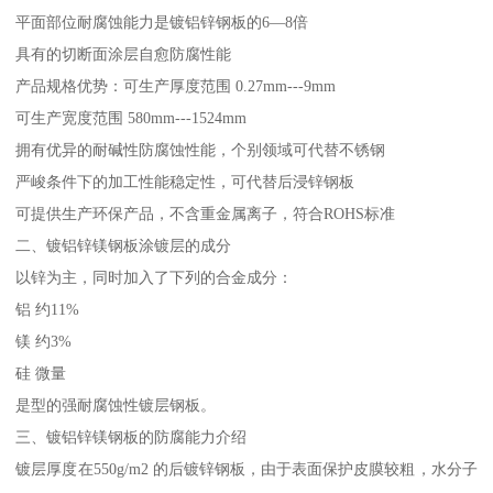
平面部位耐腐蚀能力是镀铝锌钢板的6—8倍
具有的切断面涂层自愈防腐性能
产品规格优势：可生产厚度范围 0.27mm---9mm
可生产宽度范围 580mm---1524mm
拥有优异的耐碱性防腐蚀性能，个别领域可代替不锈钢
严峻条件下的加工性能稳定性，可代替后浸锌钢板
可提供生产环保产品，不含重金属离子，符合ROHS标准
二、镀铝锌镁钢板涂镀层的成分
以锌为主，同时加入了下列的合金成分：
铝 约11%
镁 约3%
硅 微量
是型的强耐腐蚀性镀层钢板。
三、镀铝锌镁钢板的防腐能力介绍
镀层厚度在550g/m2 的后镀锌钢板，由于表面保护皮膜较粗，水分子