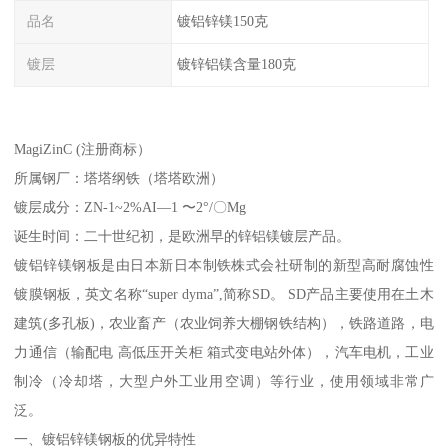
品名
镀铝锌镁150克
镀层
镀锌铝镁含量180克
MagiZinC (注册商标）
所属钢厂：塔塔纲铁（塔塔欧洲）
镀层成分：ZN-1~2%AI—1 〜2°/〇Mg
诞生时间：二十世纪初，是欧洲早的锌铝镁镀层产品。
镀铝锌镁钢板是由日本新日本制铁株式会社研制的新型高耐腐蚀性
镀膜钢板，英文名称“super dyma”,简称SD。 SD产品主要使用在土木
建筑(多孔板)，农业畜产（农业饲养大棚钢铁结构），铁路道路，电
力通信（输配电 高低压开关柜 箱式变电站外体），汽车电机，工业
制冷（冷却塔，大型户外工业用空调）等行业，使用领域非常广
泛。
一、镀铝锌镁钢板的优异特性