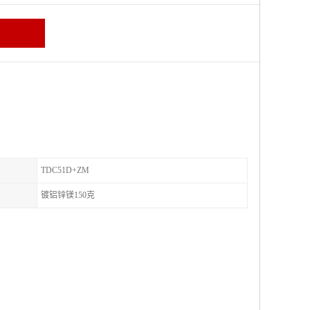
TDC51D+ZM
镀铝锌镁150克