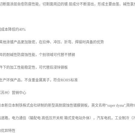
的切断面涂层自愈防腐性能，切割面周边的镀 层成分不断溶出，形成主要由氢、碱性
；
钢成本降低约40%
比其他涂镀产品更加致密，在拉伸、冲压、折弯、焊接时具备的优势
优异的耐碱性防腐蚀性能，个别领域可代替不锈钢
条件下的加工性能稳定性，可代替后浸锌钢板
生产环保产品，不含重金属离子，符合ROHS标准
（苏州）营销中心
新日本制铁株式会社研制的新型高耐腐蚀性镀膜钢板，英文名称“super dyma”,简
路道路，电力通信（输配电 高低压开关柜 箱式变电站外体），汽车电机，工业制冷（
的优异特性