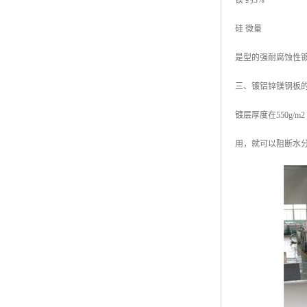
镁 约3%
硅 微量
是型的强耐腐蚀性
三、镀铝锌镁钢板
镀层厚度在550g
用，就可以阻断水