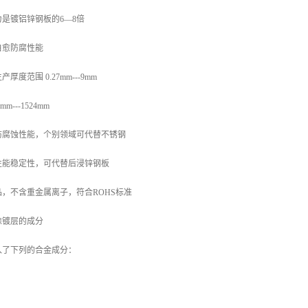
是镀铝锌钢板的6—8倍
自愈防腐性能
度范围 0.27mm---9mm
---1524mm
防腐蚀性能，个别领域可代替不锈钢
性能稳定性，可代替后浸锌钢板
，不含重金属离子，符合ROHS标准
涂镀层的成分
入了下列的合金成分：