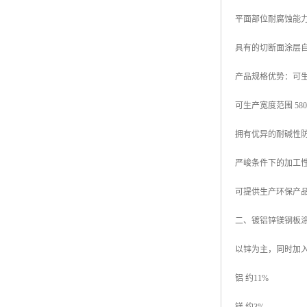
平面部位耐腐蚀能力
具有的切断面涂层
产品规格优势：可生产厚
可生产宽度范围 580mm
拥有优异的耐碱性
严峻条件下的加工
可提供生产环保产品
二、镀铝锌镁钢板
以锌为主，同时加
铝 约11%