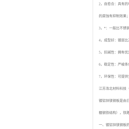
2，自愈合：具有
高耐候彩涂板
烨辉彩钢板
的腐蚀有抑制效果
宝钢彩钢卷
3，*：一般比不锈
宝钢彩钢板
4，成型好：镀层
宝钢彩涂板
5，抗碱性：拥有
氟碳彩钢板
6，稳定性：严峻
7，环保性：可提供
江苏浩北材料科技
镀铝锌镁钢板是由日本
棚钢铁结构），铁
一、镀铝锌镁钢板