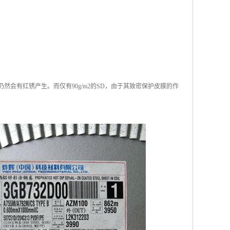
仍然会有红锈产生。而仅有90g/m2的SD，由于其致密保护皮膜的作