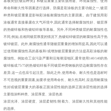
基板类型(镀层种类】和镀层重量主要依据用途、环境腐蚀性、使用
寿命和耐久性等因素进行选择。防腐是彩涂板的主要功能之一,镀层
种类和镀层重量是影响彩涂板耐腐蚀性的主要因素。由于建筑用彩
涂板通常直接暴露在大气环境中,因此通常选择耐腐蚀性好、镀层厚
的热镀锌板和热镀铝锌板等基板。另外,不同种类镀层的耐腐蚀性也
不同,例如,在相同镀层厚度的情况下,热镀铝锌镀层的耐腐蚀性高于热
镀锌镀层。此外,耐腐蚀性通常随镀层重量的增加而提高,因此可以通
过使用耐腐蚀性高的基板和/或增加镀层重量的方法提高彩涂板的耐
腐蚀性。例如在工业污染严重和沿海潮湿地区,通常使用140/140的热
镀锌板或75/75的热镀铝锌板不同镀层种类钢板的切边耐腐蚀性存在
差异,这一点也应引起注意。除此之外,使用寿命、耐久性也是选材时
不可忽视的重要因素,如要求使用寿命长、耐久性高时,应选用耐腐蚀
性好或镀层重量大的基板正面涂层性能的选择正面涂层性能的选择
主要指涂料种类、涂层厚度、涂层色差
涂层光泽、涂层硬度、涂层柔韧性/附着力、涂层耐久性和其他性能
的选择。