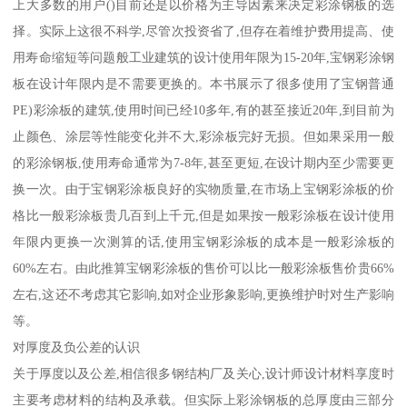
上大多数的用户()目前还是以价格为主导因素来决定彩涂钢板的选
择。实际上这很不科学,尽管次投资省了,但存在着维护费用提高、使
用寿命缩短等问题般工业建筑的设计使用年限为15-20年,宝钢彩涂钢
板在设计年限内是不需要更换的。本书展示了很多使用了宝钢普通
PE)彩涂板的建筑,使用时间已经10多年,有的甚至接近20年,到目前为
止颜色、涂层等性能变化并不大,彩涂板完好无损。但如果采用一般
的彩涂钢板,使用寿命通常为7-8年,甚至更短,在设计期内至少需要更
换一次。由于宝钢彩涂板良好的实物质量,在市场上宝钢彩涂板的价
格比一般彩涂板贵几百到上千元,但是如果按一般彩涂板在设计使用
年限内更换一次测算的话,使用宝钢彩涂板的成本是一般彩涂板的
60%左右。由此推算宝钢彩涂板的售价可以比一般彩涂板售价贵66%
左右,这还不考虑其它影响,如对企业形象影响,更换维护时对生产影响
等。
对厚度及负公差的认识
关于厚度以及公差,相信很多钢结构厂及关心,设计师设计材料享度时
主要考虑材料的结构及承载。但实际上彩涂钢板的总厚度由三部分