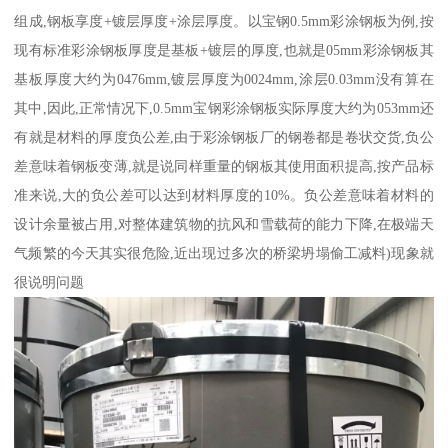
组成,钢板享度+镀层厚度+涂层厚度。以宝钢0.5mm彩涂钢板为例,按
现有标准彩涂钢板厚度是基板+镀层的厚度,也就是05mm彩涂钢板其
基板厚度大约为0476mm,镀层厚度为0024mm,涂层0.03mm没有算在
其中,因此,正常情况下,0.5mm宝钢彩涂钢板实际厚度大约为053mm还
有就是材料的厚度负公差,由于彩涂钢板厂的钢卷都是卷状交货,负公
差意味着钢板变薄,就是说同样重量的钢板其使用面积提高,按产品标
准来说,大的负公差可以达到材料厚度的10%。负公差意味着材料的
设计余量被占用,对整体建筑物的抗风和雪载荷的能力下降,在极端天
气频繁的今天其实很危险,近出现过多次的桥梁坍塌偷工减料)现象就
很说明问题